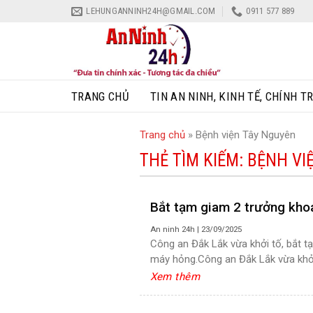
Skip
LEHUNGANNINH24H@GMAIL.COM
0911 577 889
to
content
TRANG CHỦ
TIN AN NINH, KINH TẾ, CHÍNH TR
Trang chủ
»
Bệnh viện Tây Nguyên
THẺ TÌM KIẾM:
BỆNH VI
Bắt tạm giam 2 trưởng kho
An ninh 24h
|
23/09/2025
Công an Đắk Lắk vừa khởi tố, bắt t
máy hỏng.Công an Đắk Lắk vừa khởi 
Xem thêm