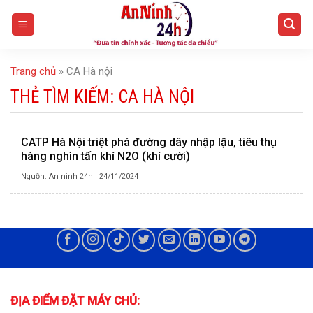
Skip
to
content
Trang chủ
»
CA Hà nội
THẺ TÌM KIẾM:
CA HÀ NỘI
CATP Hà Nội triệt phá đường dây nhập lậu, tiêu thụ
hàng nghìn tấn khí N2O (khí cười)
Nguồn: An ninh 24h
|
24/11/2024
ĐỊA ĐIỂM ĐẶT MÁY CHỦ: