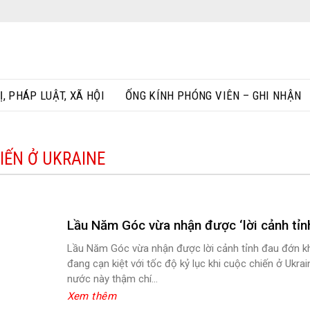
Ị, PHÁP LUẬT, XÃ HỘI
ỐNG KÍNH PHÓNG VIÊN – GHI NHẬN
IẾN Ở UKRAINE
Lầu Năm Góc vừa nhận được ‘lời cảnh tỉn
Lầu Năm Góc vừa nhận được lời cảnh tỉnh đau đớn kh
đang cạn kiệt với tốc độ kỷ lục khi cuộc chiến ở Ukr
nước này thậm chí...
Xem thêm