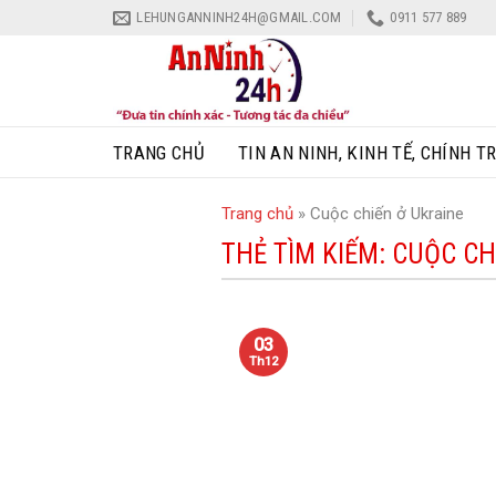
Skip
LEHUNGANNINH24H@GMAIL.COM
0911 577 889
to
content
TRANG CHỦ
TIN AN NINH, KINH TẾ, CHÍNH TR
Trang chủ
»
Cuộc chiến ở Ukraine
THẺ TÌM KIẾM:
CUỘC CH
03
Th12