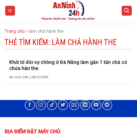
Skip
to
content
Trang chủ
»
làm chả hành the
THẺ TÌM KIẾM:
LÀM CHẢ HÀNH THE
Khởi tố đôi vợ chồng ở Đà Nẵng làm gần 1 tấn chả có
chứa hàn the
An ninh 24h
|
28/12/2024
ĐỊA ĐIỂM ĐẶT MÁY CHỦ: