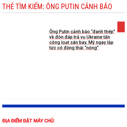
THẺ TÌM KIẾM:
ÔNG PUTIN CẢNH BÁO
05
Th6
Ông Putin cảnh báo “đanh thép”
về đòn đáp trả vụ Ukraine tấn
công loạt sân bay, Mỹ ngay lập
tức có động thái “nóng”
ĐỊA ĐIỂM ĐẶT MÁY CHỦ: