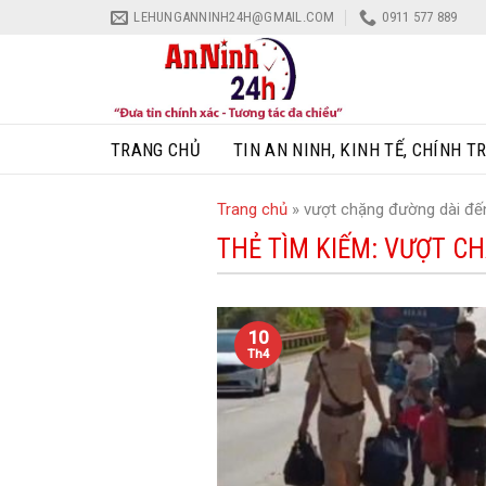
Skip
LEHUNGANNINH24H@GMAIL.COM
0911 577 889
to
content
TRANG CHỦ
TIN AN NINH, KINH TẾ, CHÍNH TR
Trang chủ
»
vượt chặng đường dài đế
THẺ TÌM KIẾM:
VƯỢT CH
10
Th4