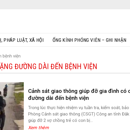
Ị, PHÁP LUẬT, XÃ HỘI
ỐNG KÍNH PHÓNG VIÊN – GHI NHẬN
n bệnh viện
ẶNG ĐƯỜNG DÀI ĐẾN BỆNH VIỆN
Cảnh sát giao thông giúp đỡ gia đình có 
đường dài đến bệnh viện
Trong lúc thực hiện nhiệm vụ tuần tra, kiểm soát, bảo
Phòng Cảnh sát giao thông (CSGT) Công an tỉnh Đắk Nô
giúp đỡ 2 vợ chồng trẻ có con bị...
Xem thêm