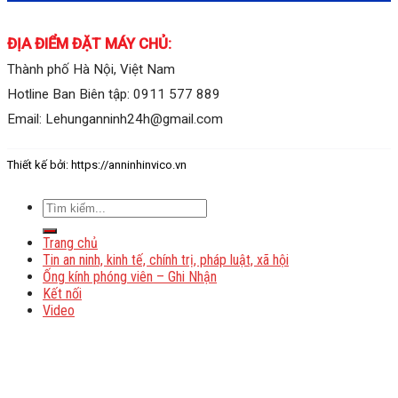
ĐỊA ĐIỂM ĐẶT MÁY CHỦ:
Thành phố Hà Nội, Việt Nam
Hotline Ban Biên tập: 0911 577 889
Email: Lehunganninh24h@gmail.com
Thiết kế bởi: https://anninhinvico.vn
Trang chủ
Tin an ninh, kinh tế, chính trị, pháp luật, xã hội
Ống kính phóng viên – Ghi Nhận
Kết nối
Video