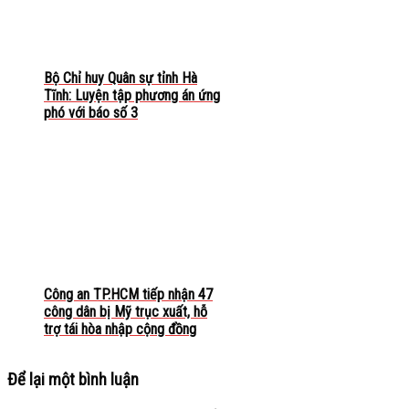
Bộ Chỉ huy Quân sự tỉnh Hà
Tĩnh: Luyện tập phương án ứng
phó với báo số 3
Công an TP.HCM tiếp nhận 47
công dân bị Mỹ trục xuất, hỗ
trợ tái hòa nhập cộng đồng
Để lại một bình luận