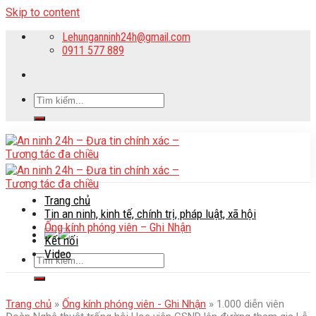
Skip to content
Lehunganninh24h@gmail.com
0911 577 889
Trang chủ
Tin an ninh, kinh tế, chính trị, pháp luật, xã hội
Ống kính phóng viên – Ghi Nhận
Kết nối
Video
Trang chủ
»
Ống kính phóng viên - Ghi Nhận
»
1.000 diễn viên