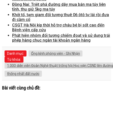
Đồng Nai: Triệt phá đường dây mua bán ma túy liên
tỉnh, thu giữ 5kg ma túy
Khởi tố, tạm giam đối tượng thuê 06 ôtô tự lái rồi đưa
đi cầm cố
CSGT Hà Nội kịp thời hỗ trợ cháu bé bị sốt cao đến
Bệnh viện cấp cứu
Phát hiện nhóm đối tượng chiếm đoạt và sử dụng trái
phép hàng chục ngàn tài khoản ngân hàng
Danh mục:
Ống kính phóng viên - Ghi Nhận
Từ khóa:
1.000 diễn viên Đoàn Nghệ thuật trống hội Học viện CSND lên đườn
thống nhất đất nước
Bài viết cùng chủ đề: