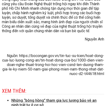
cũng yêu cầu Đoàn Nghệ thuật trống hội ngay khi đến Thành
phố Hồ Chí Minh nhanh chóng tận dụng mọi thời gian để tập
luyện, chấp hành nghiêm kỷ luật, phối hợp trong các buổi hợp
luyện, sơ duyệt, tổng duyệt và chính thức để có thể cống hiến
màn biểu diễn xuất sắc, mang hình ảnh đẹp của người chiến sĩ
Công an nhân dân cùng vẻ đẹp của nghệ thuật trống hội truyền
thống đến với quần chúng nhân dân và bạn bè quốc tế.
Nguyễn Anh
Nguồn: https://bocongan.gov.vn/tin-tuc-su-kien/hoat-dong-
cua-luc-luong-cong-an/tin-hoat-dong-cua-bo/1000-dien-vien-
doan-nghe-thuat-trong-hoi-hoc-vien-csnd-len-duong-tham-
gia-le-ky-niem-50-nam-giai-phong-mien-nam-thong-nhat-dat-
nuoc-d2-t44618.html
XEM THÊM:
Những “bông hồng” tham gia lực lượng bảo vệ an
ninh trật tự ở cơ sở