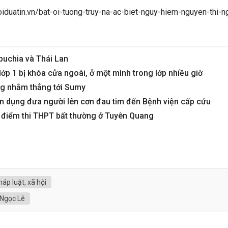
iduatin.vn/bat-oi-tuong-truy-na-ac-biet-nguy-hiem-nguyen-thi-
puchia và Thái Lan
lớp 1 bị khóa cửa ngoài, ở một mình trong lớp nhiều giờ
g nhắm thẳng tới Sumy
 dụng đưa người lên cơn đau tim đến Bệnh viện cấp cứu
ụ điểm thi THPT bất thường ở Tuyên Quang
háp luật, xã hội
 Ngọc Lê