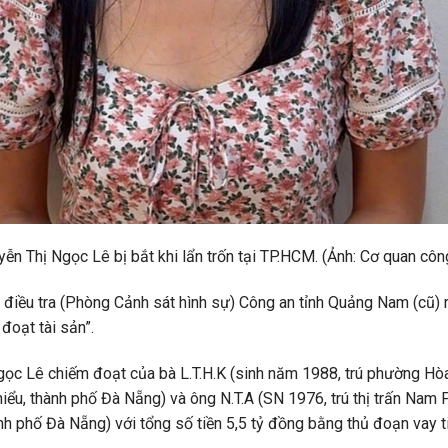
ễn Thị Ngọc Lê bị bắt khi lẩn trốn tại TP.HCM. (Ảnh: Cơ quan côn
 điều tra (Phòng Cảnh sát hình sự) Công an tỉnh Quảng Nam (cũ) r
đoạt tài sản”.
gọc Lê chiếm đoạt của bà L.T.H.K (sinh năm 1988, trú phường Hòa
iểu, thành phố Đà Nẵng) và ông N.T.A (SN 1976, trú thị trấn Nam
nh phố Đà Nẵng) với tổng số tiền 5,5 tỷ đồng bằng thủ đoạn vay 