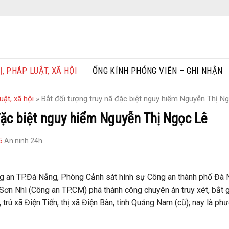
Ị, PHÁP LUẬT, XÃ HỘI
ỐNG KÍNH PHÓNG VIÊN – GHI NHẬN
uật, xã hội
»
Bắt đối tượng truy nã đặc biệt nguy hiểm Nguyễn Thị N
đặc biệt nguy hiểm Nguyễn Thị Ngọc Lê
5
An ninh 24h
ông an TP.Đà Nẵng, Phòng Cảnh sát hình sự Công an thành phố Đà
ơn Nhì (Công an TP.CM) phá thành công chuyên án truy xét, bắt g
rú xã Điện Tiến, thị xã Điện Bàn, tỉnh Quảng Nam (cũ); nay là ph