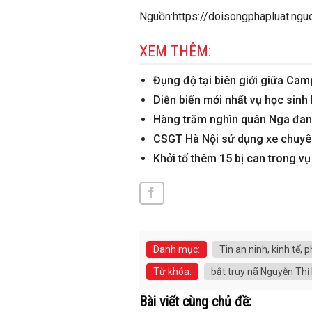
Nguồn:https://doisongphapluat.nguo
XEM THÊM:
Đụng độ tại biên giới giữa Cam
Diễn biến mới nhất vụ học sinh 
Hàng trăm nghìn quân Nga đan
CSGT Hà Nội sử dụng xe chuyên
Khởi tố thêm 15 bị can trong v
Danh mục:
Tin an ninh, kinh tế, p
Từ khóa:
bắt truy nã Nguyễn Thị
Bài viết cùng chủ đề: