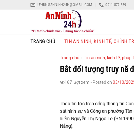
Skip
LEHUNGANNINH24H@GMAIL.COM
0911 577 889
to
content
TRANG CHỦ
TIN AN NINH, KINH TẾ, CHÍNH TR
Trang chủ
»
Tin an ninh, kinh tế, pháp l
Bắt đối tượng truy nã 
167 lượt xem
-
Posted on
03/10/202
Theo tin tức trên cổng thông tin C
sát hình sự và Công an phường Tân S
hiểm Nguyễn Thị Ngọc Lê (SN 1990, t
Nẵng).