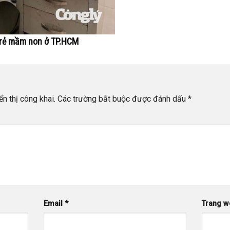
 trẻ mầm non ở TP.HCM
n thị công khai.
Các trường bắt buộc được đánh dấu
*
Email
*
Trang w