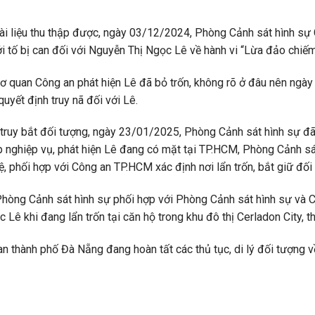
n, tài liệu thu thập được, ngày 03/12/2024, Phòng Cảnh sát hình s
ởi tố bị can đối với Nguyễn Thị Ngọc Lê về hành vi “Lừa đảo chiếm
 cơ quan Công an phát hiện Lê đã bỏ trốn, không rõ ở đâu nên ng
uyết định truy nã đối với Lê.
 truy bắt đối tượng, ngày 23/01/2025, Phòng Cảnh sát hình sự đã 
áp nghiệp vụ, phát hiện Lê đang có mặt tại TP.HCM, Phòng Cảnh s
ệ, phối hợp với Công an TP.HCM xác định nơi lẩn trốn, bắt giữ đối
Phòng Cảnh sát hình sự phối hợp với Phòng Cảnh sát hình sự và 
Lê khi đang lẩn trốn tại căn hộ trong khu đô thị Cerladon City,
n thành phố Đà Nẵng đang hoàn tất các thủ tục, di lý đối tượng 