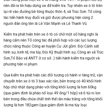
nên đã ra tín hiệu dừng xe để kiểm tra. Tuy nhiên xe ô tô trên
lại rẽ vào đường bê tông thuộc thôn 4, xã Trúc Sơn. Tổ công
tác tiến hành truy đuổi và giữ được phương tiện cùng 2
người đàn ông tên là Lê Văn Mạnh và Lê Thanh Vũ.
Kiểm tra phát hiện trên xe ô tô có chở một số hàng nghi là
hàng cấm nên Tổ công tác đã phối hợp với các lực lượng
chức năng thuộc Công an huyện Cư Jút gồm: Đội Cảnh sát
hình sự, kinh tế, ma túy, Đội Kỹ thuật hình sự, Công an xã Trúc
Sơn,Tổ Bảo vệ ANTT ở cơ sở…) tiến hành kiểm tra người và
phương tiện vi phạm.
Qua kiểm tra phát hiện các đối tượng có hành vi tàng trữ, vận
chuyển trên xe ô tô 3 bao xác rắn, bên trong có 40 khối hình
hộp chữ nhật dạng pháo với tổng khối lượng là hơn 60kg
(qua giám định là pháo nổ loại 49 ống/1 hộp) và 6 túi ni lon
bên trong đều chứa chất tinh thể rắn màu trắng với tổng khối
lượng là hơn 182gam (qua giám định là ma túy loại