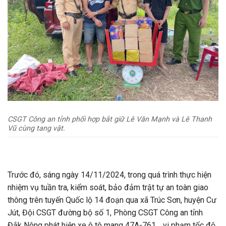
CSGT Công an tỉnh phối hợp bắt giữ Lê Văn Mạnh và Lê Thanh
Vũ cùng tang vật.
Trước đó, sáng ngày 14/11/2024, trong quá trình thực hiện
nhiệm vụ tuần tra, kiểm soát, bảo đảm trật tự an toàn giao
thông trên tuyến Quốc lộ 14 đoạn qua xã Trúc Sơn, huyện Cư
Jút, Đội CSGT đường bộ số 1, Phòng CSGT Công an tỉnh
Đắk Nông phát hiện xe ô tô mang 47A-761… vi phạm tốc độ