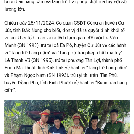
buôn bán hàng cấm và tàng trữ trái phép chất ma túy với số
lượng lớn.
Chiều ngày 28/11/2024, Cơ quan CSĐT Công an huyện Cư
Jút, tỉnh Đắk Nông cho biết, đơn vị đã ra quyết định khởi tố
vụ án, khởi tố bị can và ra lệnh tạm giam đối với Lê Văn
Mạnh (SN 1993), trú tại xã Ea Pô, huyện Cư Jút về các hành
vi “Tàng trữ hàng cấm” và “Tàng trữ trái phép chất ma túy”;
Lê Thanh Vũ (SN 1995), trú tại phường Tân Lợi, thành phố
Buôn Ma Thuột, tỉnh Đắk Lắk về hành vi “Tàng trữ hàng cấm”
và Phạm Ngọc Nam (SN 1993), trú tại thị trấn Tân Phú,
huyện Đồng Phú, tỉnh Bình Phước về hành vi “Buôn bán hàng
cấm”.