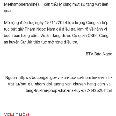
Methampheramine), 1 cân tiểu ly cùng một số tang vật liên
quan.
Mở rộng điều tra, ngày 15/11/2024 lực lượng Công an tiếp
tục bắt giữ Phạm Ngọc Nam để điều tra, làm rõ về hành vi
buôn bán hàng cấm. Vụ án đang được Cơ quan CSĐT Công
an huyện Cư Jút tiếp tục mở rộng điều tra.
BTV Bảo Ngọc
Nguồn: https://bocongan.gov.vn/tin-tuc-su-kien/tin-an-ninh-
trat-tu/bat-giu-nhom-doi-tuong-van-chuyen-hang-cam-va-
tang-tru-trai-phep-chat-ma-tuy-d22-t42520.html
XEM THÊM: