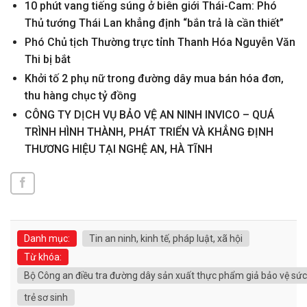
10 phút vang tiếng súng ở biên giới Thái-Cam: Phó
Thủ tướng Thái Lan khẳng định “bắn trả là cần thiết”
Phó Chủ tịch Thường trực tỉnh Thanh Hóa Nguyễn Văn
Thi bị bắt
Khởi tố 2 phụ nữ trong đường dây mua bán hóa đơn,
thu hàng chục tỷ đồng
CÔNG TY DỊCH VỤ BẢO VỆ AN NINH INVICO – QUÁ
TRÌNH HÌNH THÀNH, PHÁT TRIỂN VÀ KHẲNG ĐỊNH
THƯƠNG HIỆU TẠI NGHỆ AN, HÀ TĨNH
Danh mục:
Tin an ninh, kinh tế, pháp luật, xã hội
Từ khóa:
Bộ Công an điều tra đường dây sản xuất thực phẩm giả bảo vệ sức
trẻ sơ sinh