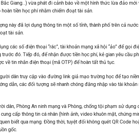
, Bắc Giang…) vừa phát đi cảnh báo về một hình thức lừa đảo mới 
 hoàn tiền học phí nhằm chiếm đoạt tài sản.
ng này đã lợi dụng thông tin một số tỉnh, thành phố trên cả nướ
oạt tài sản.
ụng các số điện thoại “rác”, tài khoản mạng xã hội “ảo” để gọi đi
 trước đó. Tiếp đó, để nhận được tiền học phí, kẻ gian yêu cầu ph
 về tin nhắn điện thoại (mã OTP) để hoàn tất thủ tục.
người dân truy cập vào đường link giả mạo trường học để tạo niề
ướng dẫn, các đối tượng sẽ nhanh chóng đăng nhập vào tài khoản
ười dân, Phòng An ninh mạng và Phòng, chống tội phạm sử dụng c
 cung cấp thông tin cá nhân (hình ảnh, video khuôn mặt, chứng mi
quen biết qua mạng. Đồng thời, tuyệt đối không quét QR Code hoặ
uồn gốc.