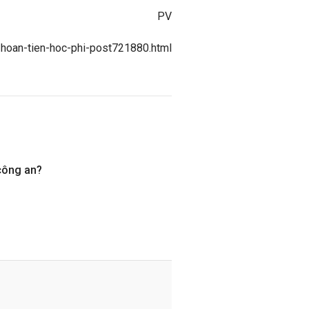
PV
o-hoan-tien-hoc-phi-post721880.html
công an?