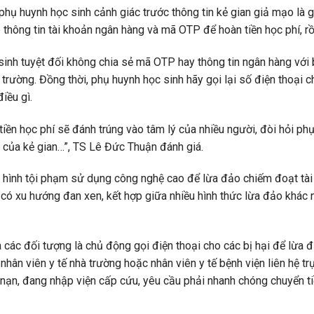
 huynh học sinh cảnh giác trước thông tin kẻ gian giả mạo là giáo
thông tin tài khoản ngân hàng và mã OTP để hoàn tiền học phí, rồ
inh tuyệt đối không chia sẻ mã OTP hay thông tin ngân hàng với bấ
 trường. Đồng thời, phụ huynh học sinh hãy gọi lại số điện thoại 
iều gì.
tiền học phí sẽ đánh trúng vào tâm lý của nhiều người, đòi hỏi phụ
 của kẻ gian…”, TS Lê Đức Thuận đánh giá.
 hình tội phạm sử dụng công nghệ cao để lừa đảo chiếm đoạt tài 
 có xu hướng đan xen, kết hợp giữa nhiều hình thức lừa đảo khác nh
 các đối tượng là chủ động gọi điện thoại cho các bị hại để lừa 
hân viên y tế nhà trường hoặc nhân viên y tế bệnh viện liên hệ tr
ai nạn, đang nhập viện cấp cứu, yêu cầu phải nhanh chóng chuyển t