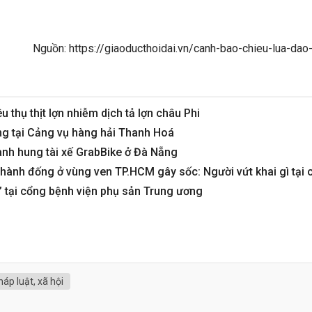
Nguồn: https://giaoducthoidai.vn/canh-bao-chieu-lua-da
u thụ thịt lợn nhiễm dịch tả lợn châu Phi
ợng tại Cảng vụ hàng hải Thanh Hoá
ành hung tài xế GrabBike ở Đà Nẵng
hành đống ở vùng ven TP.HCM gây sốc: Người vứt khai gì tại 
 tại cổng bệnh viện phụ sản Trung ương
háp luật, xã hội