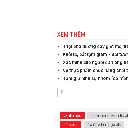
XEM THÊM:
Triệt phá đường dây giết mổ, tiê
Khởi tố, bắt tạm giam 7 đối tư
Xác minh clip người đàn ông h
Vụ thực phẩm chức năng chất t
Tạm giữ hình sự nhóm “cò mồi”
Danh mục:
Tin an ninh, kinh tế, p
Từ khóa:
lừa đảo tiền học phí