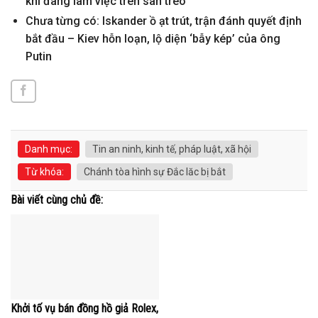
khi đang làm việc trên sàn treo
Chưa từng có: Iskander ồ ạt trút, trận đánh quyết định
bắt đầu – Kiev hỗn loạn, lộ diện ‘bẫy kép’ của ông
Putin
Danh mục:
Tin an ninh, kinh tế, pháp luật, xã hội
Từ khóa:
Chánh tòa hình sự Đắc lăc bị bắt
Bài viết cùng chủ đề:
Khởi tố vụ bán đồng hồ giả Rolex,