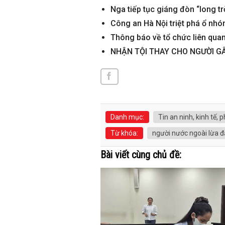
Nga tiếp tục giáng đòn “long t
Công an Hà Nội triệt phá ổ nhó
Thông báo về tổ chức liên qua
NHẬN TỘI THAY CHO NGƯỜI GÂ
Danh mục:
Tin an ninh, kinh tế, p
Từ khóa:
người nước ngoài lừa 
Bài viết cùng chủ đề: