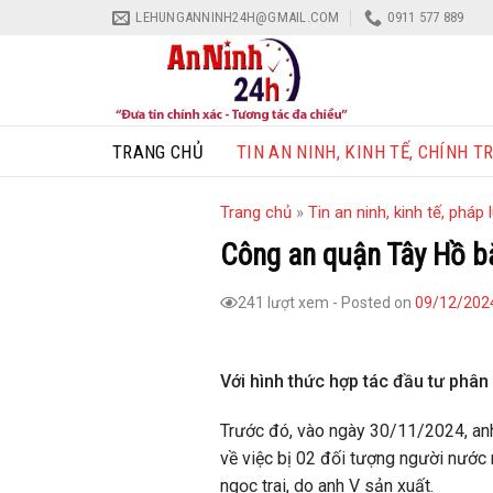
Skip
LEHUNGANNINH24H@GMAIL.COM
0911 577 889
to
content
TRANG CHỦ
TIN AN NINH, KINH TẾ, CHÍNH TR
Trang chủ
»
Tin an ninh, kinh tế, pháp l
Công an quận Tây Hồ bắ
241 lượt xem
-
Posted on
09/12/202
Với hình thức hợp tác đầu tư phân 
Trước đó, vào ngày 30/11/2024, anh 
về việc bị 02 đối tượng người nước 
ngọc trai, do anh V sản xuất.