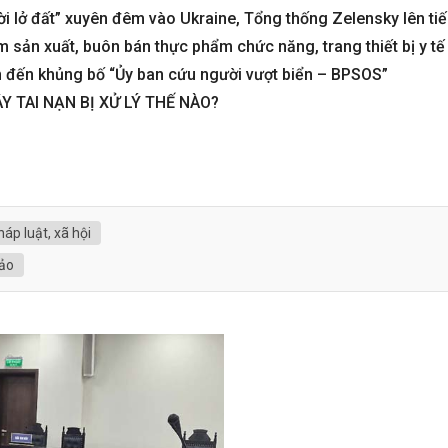
rời lở đất” xuyên đêm vào Ukraine, Tổng thống Zelensky lên ti
m sản xuất, buôn bán thực phẩm chức năng, trang thiết bị y tế
n đến khủng bố “Ủy ban cứu người vượt biển – BPSOS”
Y TAI NẠN BỊ XỬ LÝ THẾ NÀO?
háp luật, xã hội
đảo