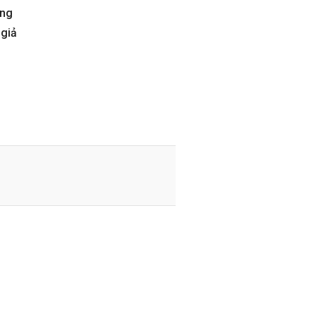
ếng
 giả