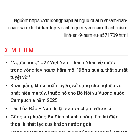
Nguồn: https://doisongphapluat.nguoiduatin.vn/am-ban-
nhau-sau-khi-bi-len-lop-vi-anh-nguoi-yeu-nam-thanh-nien-
linh-an-9-nam-tu-a571709.html
XEM THÊM:
“Người hùng” U22 Việt Nam Thanh Nhàn về nước
trong vòng tay người hâm mộ: “Đông quá ạ, thật sự rất
tuyệt vời”
Khai giảng khóa huấn luyện, sử dụng chó nghiệp vụ
phát hiện ma túy, thuốc nổ cho Bộ Nội vụ Vương quốc
Campuchia năm 2025
Tàu hỏa Bắc – Nam bị lật sau va chạm với xe tải
Công an phường Ba Đình nhanh chóng tìm lại điện
thoại bị thất lạc của khách nước ngoài