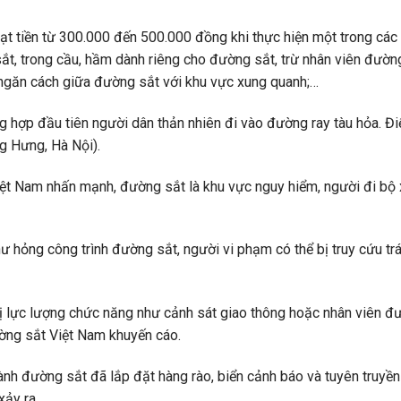
ạt tiền từ 300.000 đến 500.000 đồng khi thực hiện một trong các 
sắt, trong cầu, hầm dành riêng cho đường sắt, trừ nhân viên đườn
 ngăn cách giữa đường sắt với khu vực xung quanh;…
g hợp đầu tiên người dân thản nhiên đi vào đường ray tàu hỏa. Điể
g Hưng, Hà Nội).
ệt Nam nhấn mạnh, đường sắt là khu vực nguy hiểm, người đi bộ 
ư hỏng công trình đường sắt, người vi phạm có thể bị truy cứu tr
bị lực lượng chức năng như cảnh sát giao thông hoặc nhân viên đ
ường sắt Việt Nam khuyến cáo.
ành đường sắt đã lắp đặt hàng rào, biển cảnh báo và tuyên truyề
xảy ra.