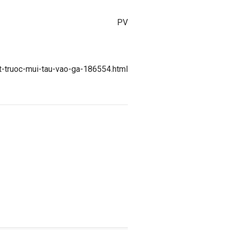
PV
t-truoc-mui-tau-vao-ga-186554.html