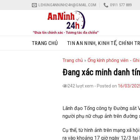
Skip
LEHUNGANNINH24H@GMAIL.COM
0911 577 889
to
content
TRANG CHỦ
TIN AN NINH, KINH TẾ, CHÍNH TR
Trang chủ
»
Ống kính phóng viên - Gh
Đang xác minh danh tín
242 lượt xem
-
Posted on
16/03/202
Lãnh đạo Tổng công ty Đường sắt Vi
người phụ nữ chụp ảnh trên đường s
Cụ thể, từ hình ảnh trên mạng xã hộ
ra vào khoảng 17 giờ ngày 12/3 tại