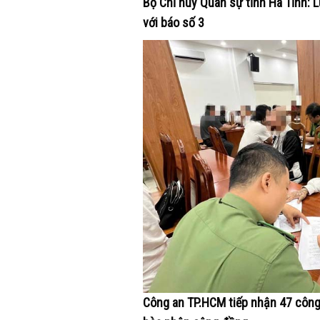
Bộ Chỉ huy Quân sự tỉnh Hà Tĩnh: 
với báo số 3
Công an TP.HCM tiếp nhận 47 công d