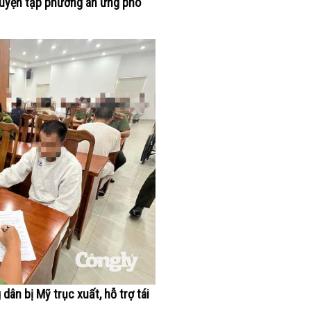
Luyện tập phương án ứng phó
ân bị Mỹ trục xuất, hỗ trợ tái