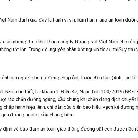
t Nam đánh giá, đây là hành vi vi phạm hành lang an toàn đường 
và tàu nhưng đại diện Tổng công ty Đường sắt Việt Nam cho rằng, n
o thông rất lớn. Trong đó, nguyên nhân bắt nguồn từ sự thiếu ý thứ
 ảnh hai người phụ nữ đứng chụp ảnh trước đầu tàu. (Ảnh: Cắt từ 
ệt Nam cho biết, tại khoản 1, Điều 47, Nghị định 100/2019/NĐ-CP
vượt rào chắn đường ngang, cầu chung khi chắn đang dịch chuyển
g chấp hành hiệu lệnh, chỉ dẫn của biển báo hiệu, vạch kẻ đường
i qua đường ngang, cầu chung, hầm.
y định về bảo đảm an toàn giao thông đường sắt còn được nêu rõ 