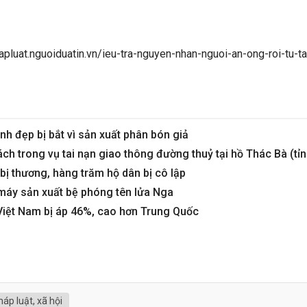
apluat.nguoiduatin.vn/ieu-tra-nguyen-nhan-nguoi-an-ong-roi-tu-
h đẹp bị bắt vì sản xuất phân bón giả
hách trong vụ tai nạn giao thông đường thuỷ tại hồ Thác Bà (tỉ
bị thương, hàng trăm hộ dân bị cô lập
 máy sản xuất bệ phóng tên lửa Nga
iệt Nam bị áp 46%, cao hơn Trung Quốc
háp luật, xã hội