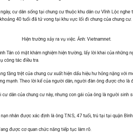
ngày, cư dân sống tại chung cư thuộc khu dân cư Vĩnh Lộc nghe t
 khoảng 40 tuổi đã tử vong tại khu vực lối đi chung của chung cư.
Hiện trường xảy ra vụ việc. Ảnh: Vietnamnet.
ình Tân có mặt khám nghiệm hiện trường, lấy lời khai của những n
 công tác điều tra.
nắng tầng trệt của chung cư xuất hiện dấu hiệu hư hỏng nặng với m
ộng mạnh. Theo lời kể của người dân, người đàn ông được cho là đ
i cư dân của chung cư này, nhưng con gái của ông là người sinh 
nạn nhân được xác định là ông T.N.S, 47 tuổi, trú tại tại quận Bình
ang được cơ quan chức năng tiếp tục làm rõ.