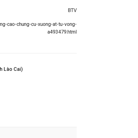
BTV
tang-cao-chung-cu-xuong-at-tu-vong-
a493479.html
nh Lào Cai)