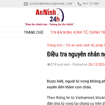
Skip
LEHUNGANNINH24H@GMAIL.COM
0911 577 889
to
content
TRANG CHỦ
TIN AN NINH, KINH TẾ, CHÍNH TR
Trang chủ
»
Tin an ninh, kinh tế, pháp l
Điều tra nguyên nhân n
274 lượt xem
-
Posted on
26/12/202
Được biết, người tử vong không p
xuyên đến thăm con cháu.
Theo thông tin từ Vietnamnet, khoả
đàn ông tử vong tại chung cư trên 