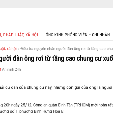
Ị, PHÁP LUẬT, XÃ HỘI
ỐNG KÍNH PHÓNG VIÊN – GHI NHẬN
uật, xã hội
»
Điều tra nguyên nhân người đàn ông rơi từ tầng cao ch
gười đàn ông rơi từ tầng cao chung cư xuố
4
An ninh 24h
hải cư dân của chung cư này, nhưng con gái của ông là người 
ng 20h ngày 25/12, Công an quận Bình Tân (TP.HCM) mới hoàn tấ
đường số 1, phường Bình Hưng Hòa B.