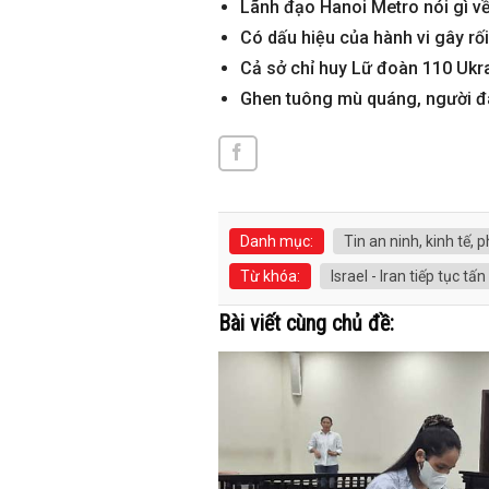
Lãnh đạo Hanoi Metro nói gì v
Có dấu hiệu của hành vi gây rố
Cả sở chỉ huy Lữ đoàn 110 Ukra
Ghen tuông mù quáng, người đà
Danh mục:
Tin an ninh, kinh tế, p
Từ khóa:
Israel - Iran tiếp tục 
Bài viết cùng chủ đề: