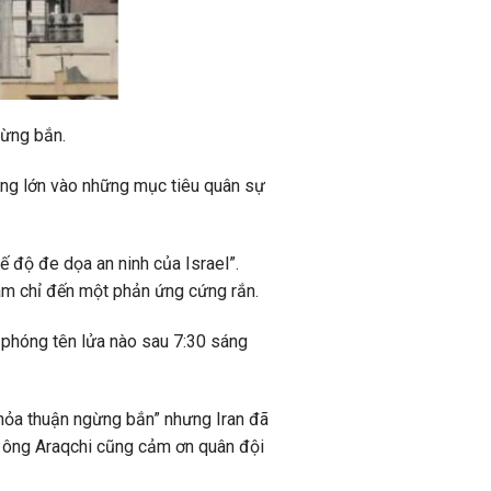
gừng bắn.
công lớn vào những mục tiêu quân sự
ế độ đe dọa an ninh của Israel”.
, ám chỉ đến một phản ứng cứng rắn.
 phóng tên lửa nào sau 7:30 sáng
thỏa thuận ngừng bắn” nhưng Iran đã
, ông Araqchi cũng cảm ơn quân đội