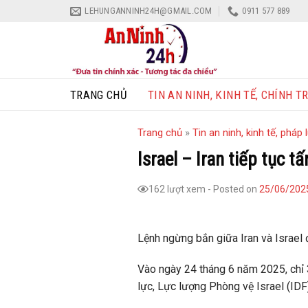
Skip
LEHUNGANNINH24H@GMAIL.COM
0911 577 889
to
content
TRANG CHỦ
TIN AN NINH, KINH TẾ, CHÍNH TR
Trang chủ
»
Tin an ninh, kinh tế, pháp l
Israel – Iran tiếp tục 
162 lượt xem
-
Posted on
25/06/202
Lệnh ngừng bắn giữa Iran và Israel đ
Vào ngày 24 tháng 6 năm 2025, chỉ 
lực, Lực lượng Phòng vệ Israel (IDF)