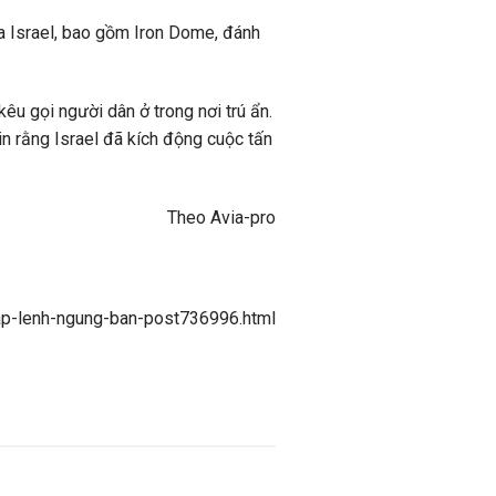
a Israel, bao gồm Iron Dome, đánh
êu gọi người dân ở trong nơi trú ẩn.
in rằng Israel đã kích động cuộc tấn
Theo Avia-pro
chap-lenh-ngung-ban-post736996.html