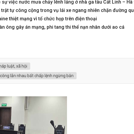
ề sự việc nước mưa chảy lênh láng ở nhà ga tàu Cát Linh – H
i trật tự công cộng trong vụ lái xe ngang nhiên chặn đường qu
ine thiệt mạng vì tổ chức họp trên điện thoại
n ông gây án mạng, phi tang thi thể nạn nhân dưới ao cá
háp luật, xã hội
tấn công lẫn nhau bất chấp lệnh ngừng bắn