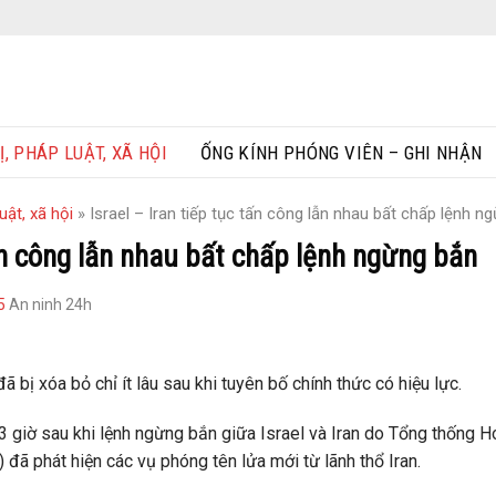
Ị, PHÁP LUẬT, XÃ HỘI
ỐNG KÍNH PHÓNG VIÊN – GHI NHẬN
uật, xã hội
»
Israel – Iran tiếp tục tấn công lẫn nhau bất chấp lệnh n
tấn công lẫn nhau bất chấp lệnh ngừng bắn
5
An ninh 24h
ã bị xóa bỏ chỉ ít lâu sau khi tuyên bố chính thức có hiệu lực.
3 giờ sau khi lệnh ngừng bắn giữa Israel và Iran do Tổng thống 
 đã phát hiện các vụ phóng tên lửa mới từ lãnh thổ Iran.