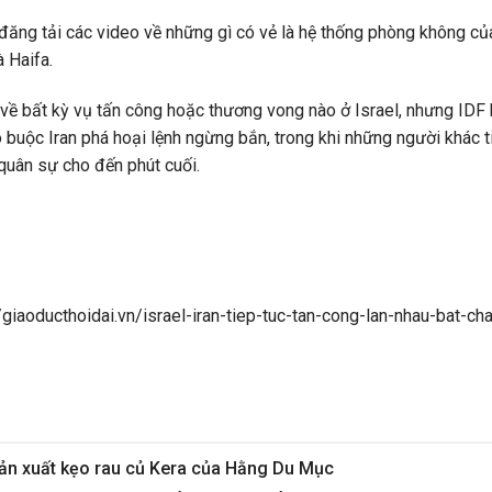
đăng tải các video về những gì có vẻ là hệ thống phòng không củ
à Haifa.
 về bất kỳ vụ tấn công hoặc thương vong nào ở Israel, nhưng IDF k
 buộc Iran phá hoại lệnh ngừng bắn, trong khi những người khác t
quân sự cho đến phút cuối.
/giaoducthoidai.vn/israel-iran-tiep-tuc-tan-cong-lan-nhau-bat-
sản xuất kẹo rau củ Kera của Hằng Du Mục