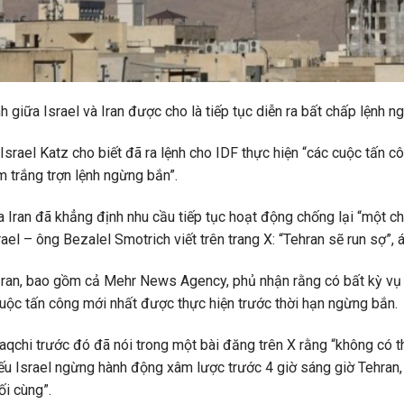
nh giữa Israel và Iran được cho là tiếp tục diễn ra bất chấp lệnh n
srael Katz cho biết đã ra lệnh cho IDF thực hiện “các cuộc tấn 
m trắng trợn lệnh ngừng bắn”.
 Iran đã khẳng định nhu cầu tiếp tục hoạt động chống lại “một ch
rael – ông Bezalel Smotrich viết trên trang X: “Tehran sẽ run sợ”
Iran, bao gồm cả Mehr News Agency, phủ nhận rằng có bất kỳ vụ
cuộc tấn công mới nhất được thực hiện trước thời hạn ngừng bắn.
aqchi trước đó đã nói trong một bài đăng trên X rằng “không có 
u Israel ngừng hành động xâm lược trước 4 giờ sáng giờ Tehran
ối cùng”.