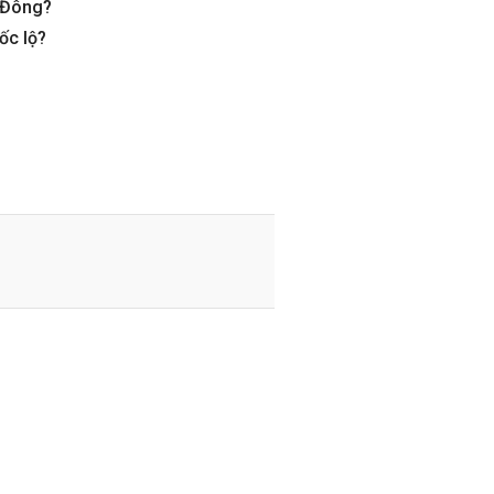
à Đông?
ốc lộ?