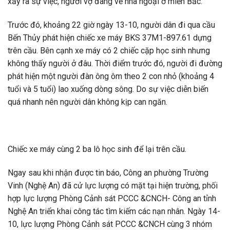
xảy ra sự việc, người vợ đang về nhà ngoại ở miền Bắc.
Trước đó, khoảng 22 giờ ngày 13-10, người dân đi qua cầu
Bến Thủy phát hiện chiếc xe máy BKS 37M1-897.61 dựng
trên cầu. Bên cạnh xe máy có 2 chiếc cặp học sinh nhưng
không thấy người ở đâu. Thời điểm trước đó, người đi đường
phát hiện một người đàn ông ôm theo 2 con nhỏ (khoảng 4
tuổi và 5 tuổi) lao xuống dòng sông. Do sự việc diễn biến
quá nhanh nên người dân không kịp can ngăn.
Chiếc xe máy cùng 2 ba lô học sinh để lại trên cầu.
Ngay sau khi nhận được tin báo, Công an phường Trường
Vinh (Nghệ An) đã cử lực lượng có mặt tại hiện trường, phối
hợp lực lượng Phòng Cảnh sát PCCC &CNCH- Công an tỉnh
Nghệ An triển khai công tác tìm kiếm các nạn nhân. Ngày 14-
10, lực lượng Phòng Cảnh sát PCCC &CNCH cùng 3 nhóm