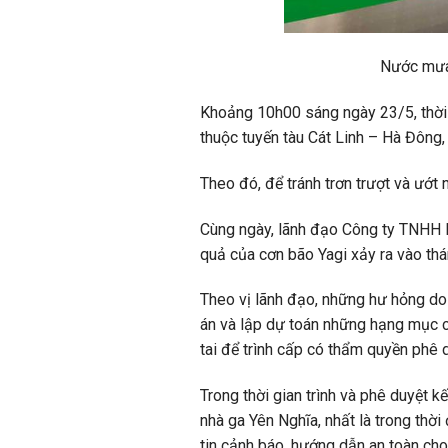
Nước mưa 
Khoảng 10h00 sáng ngày 23/5, thời t
thuộc tuyến tàu Cát Linh – Hà Đông
Theo đó, để tránh trơn trượt và ướt
Cùng ngày, lãnh đạo Công ty TNHH M
quả của cơn bão Yagi xảy ra vào th
Theo vị lãnh đạo, những hư hỏng do 
án và lập dự toán những hạng mục c
tai để trình cấp có thẩm quyền phê d
Trong thời gian trình và phê duyệt k
nhà ga Yên Nghĩa, nhất là trong thờ
tin cảnh báo, hướng dẫn an toàn cho