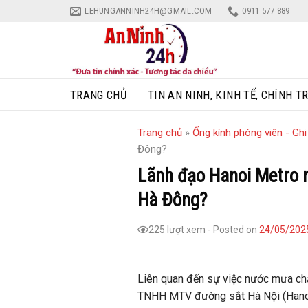
Skip
LEHUNGANNINH24H@GMAIL.COM
0911 577 889
to
content
TRANG CHỦ
TIN AN NINH, KINH TẾ, CHÍNH TR
Trang chủ
»
Ống kính phóng viên - Gh
Đông?
Lãnh đạo Hanoi Metro n
Hà Đông?
225 lượt xem
-
Posted on
24/05/202
Liên quan đến sự việc nước mưa chả
TNHH MTV đường sắt Hà Nội (Hanoi 