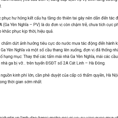
.
 phục hư hỏng kết cấu hạ tầng do thiên tai gây nên dẫn đến tác 
A (Ga Yên Nghĩa – PV) là do đơn vị còn chậm trễ, chưa tích cực ph
khắc phục kịp thời, hiệu quả.
g chấm dứt ảnh hưởng tiêu cực do nước mưa tác động đến hành k
 Ga Yên Nghĩa và một số cầu thang lên xuống, đợn vị đã thống nhất
 hạng mục: Thay thế các tấm mái nhà Ga Yên Nghĩa, mái các cầu t
 nhà ga bị vỡ… trên tuyến ĐSĐT số 2A Cát Linh – Hà Đông.
nguồn kinh phí lớn, cần phê duyệt của cấp có thẩm quyền, Hà Nội
rong thời gian sớm nhất.
oiduatin.vn/lanh-dao-hanoi-metro-noi-gi-ve-su-viec-nuoc-mua-ch