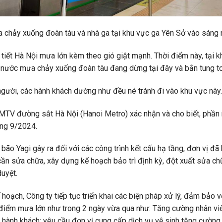
chảy xuống đoàn tàu và nhà ga tại khu vực ga Yên Sở vào sáng
iết Hà Nội mưa lớn kèm theo gió giật mạnh. Thời điểm này, tại k
, nước mưa chảy xuống đoàn tàu đang dừng tại đây và bắn tung t
 người, các hành khách dường như đều né tránh đi vào khu vực này.
TV đường sắt Hà Nội (Hanoi Metro) xác nhận và cho biết, phần m
áng 9/2024.
bão Yagi gây ra đối với các công trình kết cấu hạ tầng, đơn vị đã
ần sửa chữa, xây dựng kế hoạch bảo trì định kỳ, đột xuất sửa ch
uyệt.
ế hoạch, Công ty tiếp tục triển khai các biện pháp xử lý, đảm bảo 
i điểm mưa lớn như trong 2 ngày vừa qua như: Tăng cường nhân viên
 hành khách; yêu cầu đơn vị cung cấp dịch vụ vệ sinh tăng cường