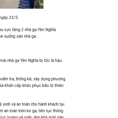
 ngày 23/5
hu vực tầng 2 nhà ga Yên Nghĩa
oé xuống sàn nhà ga.
ái nhà ga Yên Nghĩa bị tốc là hậu
 kiểm tra, thống kê, xây dựng phương
ữa khẩn cấp khắc phục bão lũ thiên
vệ sinh và an toàn cho hành khách tại
 an toàn trên ke ga; liên tục thông
 lực lượng vệ sinh, làm khô mặt sàn