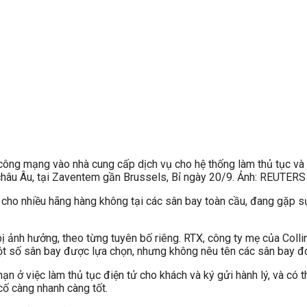
 công mạng vào nhà cung cấp dịch vụ cho hệ thống làm thủ tục và
châu Âu, tại Zaventem gần Brussels, Bỉ ngày 20/9. Ảnh: REUTERS
cho nhiều hãng hàng không tại các sân bay toàn cầu, đang gặp sự
bị ảnh hưởng, theo từng tuyên bố riêng. RTX, công ty mẹ của Coll
t số sân bay được lựa chọn, nhưng không nêu tên các sân bay đ
hạn ở việc làm thủ tục điện tử cho khách và ký gửi hành lý, và có
cố càng nhanh càng tốt.