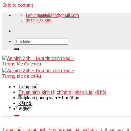
Skip to content
Lehunganninh24h@gmail.com
0911 577 889
Trang chủ
Tin an ninh, kinh tế, chính trị, pháp luật, xã hội
Ống kính phóng viên – Ghi Nhận
Kết nối
Video
Trang chủ
»
Tin an ninh, kinh tế, pháp luật, xã hội
»
Loạt sân bay lớn