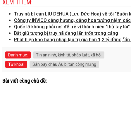
XEM THÊM:
Truy nã bị can LIU DEHUA (Lưu Đức Hoa) về tội “Buôn l
Công ty INVICO dâng hương, dâng hoa tưởng niệm các a
Quốc lộ không phải nơi để trẻ vị thành niên “thử tay lái”
Bắt giữ tượng bị truy nã đang lẩn trốn trong cảng
Phát hiện kho hàng nhập lậu trị giá hơn 1,2 tỷ đồng “ẩn
Danh mục:
Tin an ninh, kinh tế, pháp luật, xã hội
Từ khóa:
Sân bay châu Âu bi tấn công mạng
Bài viết cùng chủ đề: