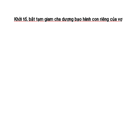
Khởi tố, bắt tạm giam cha dượng bạo hành con riêng của vợ