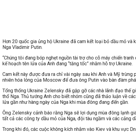
Hơn 20 quốc gia ủng hộ Ukraine đã cam kết loại bỏ dầu mỏ và kh
Nga Vladimir Putin.
“Chúng tôi đang bóp nghẹt nguồn tài trợ cho cỗ máy chiến tranh
kế hoạch tên lửa của Anh đang “tăng tốc” nhằm hỗ trợ Ukraine.
Cam kết này được đưa ra chỉ vài ngày sau khi Anh và Mỹ trừng p
nhiên hóa lỏng của Moscow để đưa ông Putin vào bàn đàm phá
Tổng thống Ukraine Zelensky đã gặp gỡ các nhà lãnh đạo thế giới
thổ Nga. Thủ tướng Anh cho biết nhóm cũng đã thảo luận về các
lửa gần như hàng ngày của Nga khi mùa đông đang đến gần.
Ông Zelensky cảnh báo rằng Nga sẽ lợi dụng mùa đông lạnh giá 
tất cả các công ty dầu mỏ của Nga, đội tàu ngầm và các cảng d
Trong khi đó, các cuộc không kích nhắm vào Kiev và khu vực Dni