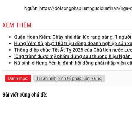
Nguồn: https://doisongphapluat.nguoiduatin.vn/nga
XEM THÊM:
Quận Hoàn Kiếm: Cháy nhà dân lúc rạng sáng, 1 người
Hưng Yên: Xử phạt 180 triệu đồng doanh nghiệp sản xu
Thông điệp chúc Tết Ất Tỵ 2025 của Chủ tịch nước L
‘Ông trùm’ dược mỹ phẩm đứng sau thương hiệu Ngân 
Nữ sinh ở Hưng Yên bị đánh hội đồng phải nhập viện c
Danh mục:
Tin an ninh, kinh tế, pháp luật, xã hội
Bài viết cùng chủ đề: