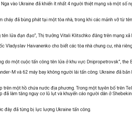
Nga vào Ukraine đã khiến ít nhất 4 người thiệt mạng và một số n
 cháy đã bùng phát tại một tòa nhà, trong khi các mảnh vỡ từ tên
tên lửa đạn đạo”, Thị trưởng Vitali Klitschko đăng trên mạng xã 
 Vladyslav Haivanenko cho biết các tòa nhà chung cư, nhà riêng
ng do một cuộc tấn công tên lửa ở khu vực Dnipropetrovsk”, the B
ander-M và 62 máy bay không người lái tấn công. Ukraine đã bắn
ập trên một hồ chứa nước địa phương. Trong một tuyên bố trên T
ập đã làm tăng nguy cơ lũ lụt và khuyến cáo người dân ở Shebekin
c đây đã từng bị lực lượng Ukraine tấn công.