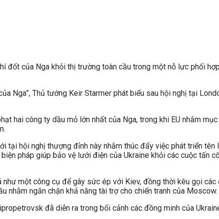
í đốt của Nga khỏi thị trường toàn cầu trong một nỗ lực phối hợ
 của Nga”, Thủ tướng Keir Starmer phát biểu sau hội nghị tại Lon
hạt hai công ty dầu mỏ lớn nhất của Nga, trong khi EU nhắm mục 
n.
 tại hội nghị thượng đỉnh này nhằm thúc đẩy việc phát triển tên 
 biện pháp giúp bảo vệ lưới điện của Ukraine khỏi các cuộc tấn c
như một công cụ để gây sức ép với Kiev, đồng thời kêu gọi các 
ầu nhằm ngăn chặn khả năng tài trợ cho chiến tranh của Moscow.
propetrovsk đã diễn ra trong bối cảnh các đồng minh của Ukraine