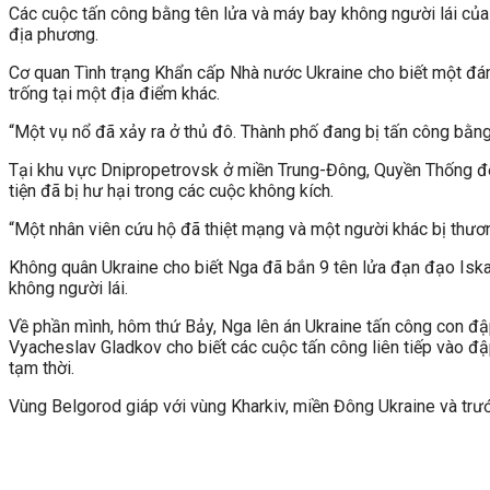
Các cuộc tấn công bằng tên lửa và máy bay không người lái của 
địa phương.
Cơ quan Tình trạng Khẩn cấp Nhà nước Ukraine cho biết một đám
trống tại một địa điểm khác.
“Một vụ nổ đã xảy ra ở thủ đô. Thành phố đang bị tấn công bằng 
Tại khu vực Dnipropetrovsk ở miền Trung-Đông, Quyền Thống đốc
tiện đã bị hư hại trong các cuộc không kích.
“Một nhân viên cứu hộ đã thiệt mạng và một người khác bị thươ
Không quân Ukraine cho biết Nga đã bắn 9 tên lửa đạn đạo Isk
không người lái.
Về phần mình, hôm thứ Bảy, Nga lên án Ukraine tấn công con đ
Vyacheslav Gladkov cho biết các cuộc tấn công liên tiếp vào đ
tạm thời.
Vùng Belgorod giáp với vùng Kharkiv, miền Đông Ukraine và trướ