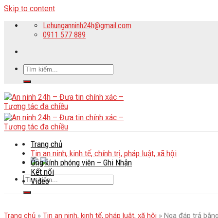
Skip to content
Lehunganninh24h@gmail.com
0911 577 889
Trang chủ
Tin an ninh, kinh tế, chính trị, pháp luật, xã hội
Ống kính phóng viên – Ghi Nhận
Kết nối
Video
Trang chủ
»
Tin an ninh, kinh tế, pháp luật, xã hội
»
Nga đáp trả bằng