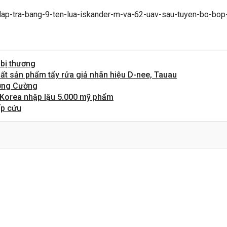
-dap-tra-bang-9-ten-lua-iskander-m-va-62-uav-sau-tuyen-bo-bo
 bị thương
ất sản phẩm tẩy rửa giả nhãn hiệu D-nee, Tauau
ương Cường
Korea nhập lậu 5.000 mỹ phẩm
ấp cứu