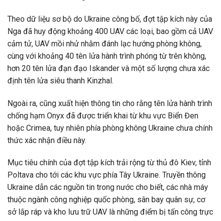
Theo dữ liệu sơ bộ do Ukraine công bố, đợt tập kích này của
Nga đã huy động khoảng 400 UAV các loại, bao gồm cả UAV
cảm tử, UAV mồi nhử nhằm đánh lạc hướng phòng không,
cùng với khoảng 40 tên lửa hành trình phóng từ trên không,
hơn 20 tên lửa đạn đạo Iskander và một số lượng chưa xác
định tên lửa siêu thanh Kinzhal.
Ngoài ra, cũng xuất hiện thông tin cho rằng tên lửa hành trình
chống hạm Onyx đã được triển khai từ khu vực Biển Đen
hoặc Crimea, tuy nhiên phía phòng không Ukraine chưa chính
thức xác nhận điều này.
Mục tiêu chính của đợt tập kích trải rộng từ thủ đô Kiev, tỉnh
Poltava cho tới các khu vực phía Tây Ukraine. Truyền thông
Ukraine dẫn các nguồn tin trong nước cho biết, các nhà máy
thuộc ngành công nghiệp quốc phòng, sân bay quân sự, cơ
sở lắp ráp và kho lưu trữ UAV là những điểm bị tấn công trực