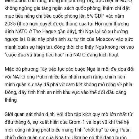
Mercouris cho rằng, trong khi phương Tây, đặc biệt là NATO,
không ngừng gia tăng ngân sách quốc phòng, thậm chí đặt
mục tiêu nâng chi tiêu quốc phòng lên 5% GDP vào năm
2035 (theo nghị quyết được thông qua tại Hội nghị thượng
đỉnh NATO ở The Hague gần đây), thì Nga lại có xu hướng
ngược lại. Điều này phản ánh sự tự tin của Moscow vào sức
mạnh quân sự hiện tại, đồng thời cho thấy Nga không rơi vào
“cuộc đua vũ trang tiêu hao” mà NATO đang kích hoạt.
Mặc dù phương Tây tiếp tục cáo buộc Nga là mối đe dọa đối
với NATO, ông Putin nhiều lần nhấn mạnh rằng, chính liên
minh quân sự này đã phá vỡ cam kết không mở rộng về phía
Đông, đẩy tình hình an ninh khu vực vào thế đối đầu căng
thẳng.
Giới quan sát nhận định, với đòn tập kích quy mô lớn nhất từ
đầu tháng 6, sự xuất hiện của Grom-1 và loạt vũ khí thế hệ
mới, cùng những phát biểu mang tính “chốt hạ” từ ông Putin,
chiến dịch quân sự của Nga tại Ukraine có thể đang bước