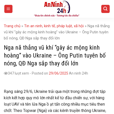
Skip
to
content
Trang chủ
»
Tin an ninh, kinh tế, pháp luật, xã hội
»
Nga nã thẳng
vũ khí “gây ác mộng kinh hoàng” vào Ukraine – Ông Putin tuyên
bố nóng, QĐ Nga sắp thay đổi lớn
Nga nã thẳng vũ khí “gây ác mộng kinh
hoàng” vào Ukraine – Ông Putin tuyên bố
nóng, QĐ Nga sắp thay đổi lớn
347 lượt xem
-
Posted on
29/06/2025
An ninh 24h
Rạng sáng 29/6, Ukraine trải qua một trong những đợt tập
kích kết hợp quy mô lớn nhất kể từ đầu chiến sự, với hàng
loạt UAV và tên lửa Nga ồ ạt tấn công nhiều mục tiêu then
chốt. Theo Topwar (Nga) và các kênh truyền thông Ukraine,