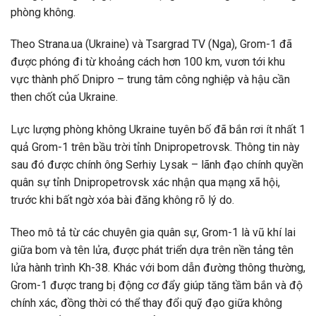
phòng không.
Theo Strana.ua (Ukraine) và Tsargrad TV (Nga), Grom-1 đã
được phóng đi từ khoảng cách hơn 100 km, vươn tới khu
vực thành phố Dnipro – trung tâm công nghiệp và hậu cần
then chốt của Ukraine.
Lực lượng phòng không Ukraine tuyên bố đã bắn rơi ít nhất 1
quả Grom-1 trên bầu trời tỉnh Dnipropetrovsk. Thông tin này
sau đó được chính ông Serhiy Lysak – lãnh đạo chính quyền
quân sự tỉnh Dnipropetrovsk xác nhận qua mạng xã hội,
trước khi bất ngờ xóa bài đăng không rõ lý do.
Theo mô tả từ các chuyên gia quân sự, Grom-1 là vũ khí lai
giữa bom và tên lửa, được phát triển dựa trên nền tảng tên
lửa hành trình Kh-38. Khác với bom dẫn đường thông thường,
Grom-1 được trang bị động cơ đẩy giúp tăng tầm bắn và độ
chính xác, đồng thời có thể thay đổi quỹ đạo giữa không