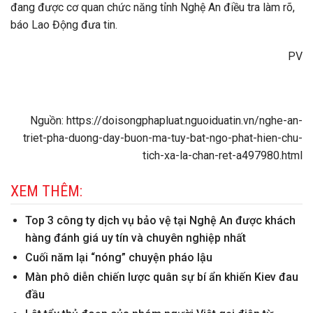
đang được cơ quan chức năng tỉnh Nghệ An điều tra làm rõ,
báo Lao Động đưa tin.
PV
Nguồn: https://doisongphapluat.nguoiduatin.vn/nghe-an-
triet-pha-duong-day-buon-ma-tuy-bat-ngo-phat-hien-chu-
tich-xa-la-chan-ret-a497980.html
XEM THÊM:
Top 3 công ty dịch vụ bảo vệ tại Nghệ An được khách
hàng đánh giá uy tín và chuyên nghiệp nhất
Cuối năm lại “nóng” chuyện pháo lậu
Màn phô diễn chiến lược quân sự bí ẩn khiến Kiev đau
đầu