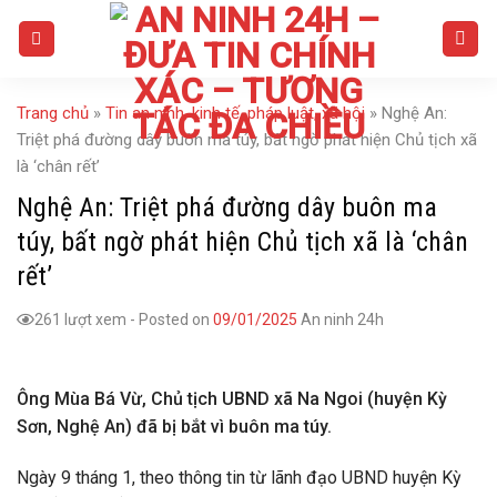
Skip
to
content
Trang chủ
»
Tin an ninh, kinh tế, pháp luật, xã hội
»
Nghệ An:
Triệt phá đường dây buôn ma túy, bất ngờ phát hiện Chủ tịch xã
là ‘chân rết’
Nghệ An: Triệt phá đường dây buôn ma
túy, bất ngờ phát hiện Chủ tịch xã là ‘chân
rết’
261 lượt xem
-
Posted on
09/01/2025
An ninh 24h
Ông Mùa Bá Vừ, Chủ tịch UBND xã Na Ngoi (huyện Kỳ
Sơn, Nghệ An) đã bị bắt vì buôn ma túy.
Ngày 9 tháng 1, theo thông tin từ lãnh đạo UBND huyện Kỳ