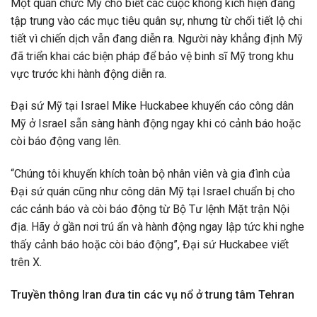
Một quan chức Mỹ cho biết các cuộc không kích hiện đang
tập trung vào các mục tiêu quân sự, nhưng từ chối tiết lộ chi
tiết vì chiến dịch vẫn đang diễn ra. Người này khẳng định Mỹ
đã triển khai các biện pháp để bảo vệ binh sĩ Mỹ trong khu
vực trước khi hành động diễn ra.
Đại sứ Mỹ tại Israel Mike Huckabee khuyến cáo công dân
Mỹ ở Israel sẵn sàng hành động ngay khi có cảnh báo hoặc
còi báo động vang lên.
“Chúng tôi khuyến khích toàn bộ nhân viên và gia đình của
Đại sứ quán cũng như công dân Mỹ tại Israel chuẩn bị cho
các cảnh báo và còi báo động từ Bộ Tư lệnh Mặt trận Nội
địa. Hãy ở gần nơi trú ẩn và hành động ngay lập tức khi nghe
thấy cảnh báo hoặc còi báo động”, Đại sứ Huckabee viết
trên X.
Truyền thông Iran đưa tin các vụ nổ ở trung tâm Tehran