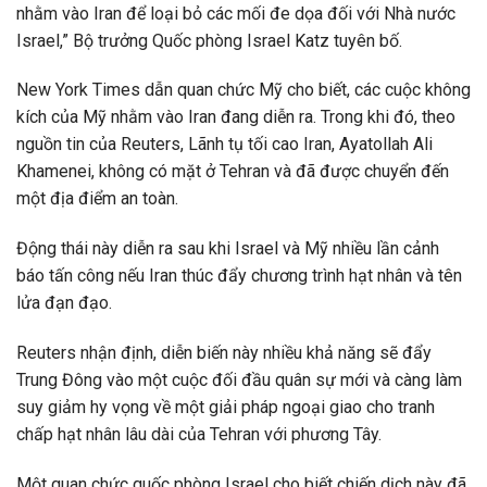
nhằm vào Iran để loại bỏ các mối đe dọa đối với Nhà nước
Israel,” Bộ trưởng Quốc phòng Israel Katz tuyên bố.
New York Times dẫn quan chức Mỹ cho biết, các cuộc không
kích của Mỹ nhằm vào Iran đang diễn ra. Trong khi đó, theo
nguồn tin của Reuters, Lãnh tụ tối cao Iran, Ayatollah Ali
Khamenei, không có mặt ở Tehran và đã được chuyển đến
một địa điểm an toàn.
Động thái này diễn ra sau khi Israel và Mỹ nhiều lần cảnh
báo tấn công nếu Iran thúc đẩy chương trình hạt nhân và tên
lửa đạn đạo.
Reuters nhận định, diễn biến này nhiều khả năng sẽ đẩy
Trung Đông vào một cuộc đối đầu quân sự mới và càng làm
suy giảm hy vọng về một giải pháp ngoại giao cho tranh
chấp hạt nhân lâu dài của Tehran với phương Tây.
Một quan chức quốc phòng Israel cho biết chiến dịch này đã