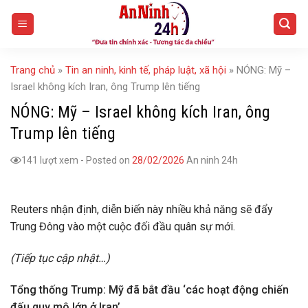
Skip
to
content
Trang chủ
»
Tin an ninh, kinh tế, pháp luật, xã hội
»
NÓNG: Mỹ –
Israel không kích Iran, ông Trump lên tiếng
NÓNG: Mỹ – Israel không kích Iran, ông
Trump lên tiếng
141 lượt xem
-
Posted on
28/02/2026
An ninh 24h
Reuters nhận định, diễn biến này nhiều khả năng sẽ đẩy
Trung Đông vào một cuộc đối đầu quân sự mới.
(Tiếp tục cập nhật…)
Tổng thống Trump: Mỹ đã bắt đầu ‘các hoạt động chiến
đấu quy mô lớn ở Iran’