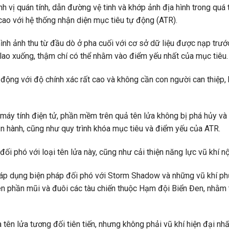
vị quán tính, dẫn đường vệ tinh và khớp ảnh địa hình trong quá tr
cao với hệ thống nhận diện mục tiêu tự động (ATR).
h ảnh thu từ đầu dò ở pha cuối với cơ sở dữ liệu được nạp trước
 lao xuống, thậm chí có thể nhằm vào điểm yếu nhất của mục tiêu.
động với độ chính xác rất cao và không cần con người can thiệp,
 máy tính điện tử, phần mềm trên quả tên lửa không bị phá hủy và
n hành, cũng như quy trình khóa mục tiêu và điểm yếu của ATR.
ối phó với loại tên lửa này, cũng như cải thiện năng lực vũ khí n
áp dụng biện pháp đối phó với Storm Shadow và những vũ khí ph
đen phần mũi và đuôi các tàu chiến thuộc Hạm đội Biển Đen, nhằm
n lửa tương đối tiên tiến, nhưng không phải vũ khí hiện đại nhấ