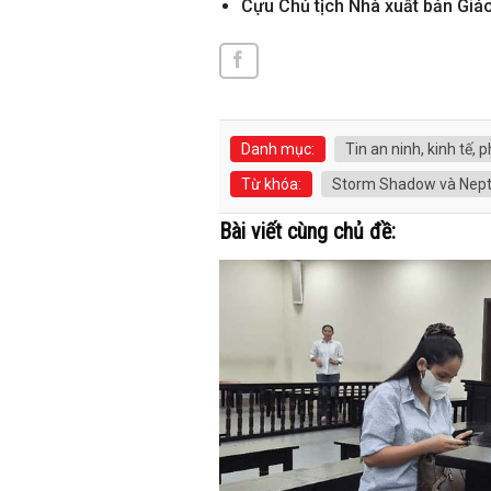
Cựu Chủ tịch Nhà xuất bản Giá
Danh mục:
Tin an ninh, kinh tế, p
Từ khóa:
Storm Shadow và Neptu
Bài viết cùng chủ đề: