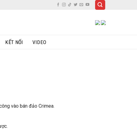
KẾT NỐI
VIDEO
 công vào bán đảo Crimea.
ược.