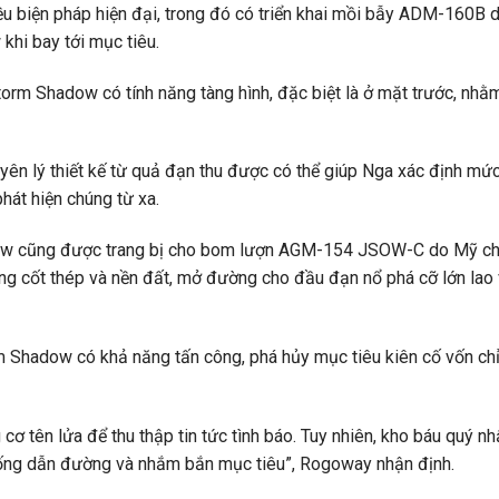
ều biện pháp hiện đại, trong đó có triển khai mồi bẫy ADM-160B 
khi bay tới mục tiêu.
orm Shadow có tính năng tàng hình, đặc biệt là ở mặt trước, nhằ
uyên lý thiết kế từ quả đạn thu được có thể giúp Nga xác định mứ
hát hiện chúng từ xa.
 cũng được trang bị cho bom lượn AGM-154 JSOW-C do Mỹ chế 
ng cốt thép và nền đất, mở đường cho đầu đạn nổ phá cỡ lớn lao 
 Shadow có khả năng tấn công, phá hủy mục tiêu kiên cố vốn chỉ 
ơ tên lửa để thu thập tin tức tình báo. Tuy nhiên, kho báu quý nh
 thống dẫn đường và nhắm bắn mục tiêu”, Rogoway nhận định.