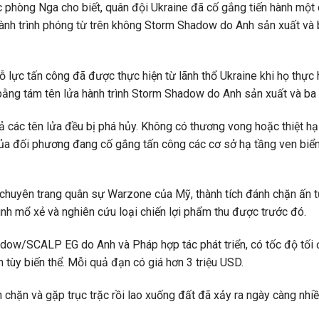
phòng Nga cho biết, quân đội Ukraine đã cố gắng tiến hành một 
ành trình phóng từ trên không Storm Shadow do Anh sản xuất và 
nỗ lực tấn công đã được thực hiện từ lãnh thổ Ukraine khi họ thực
ằng tám tên lửa hành trình Storm Shadow do Anh sản xuất và ba
 cả các tên lửa đều bị phá hủy. Không có thương vong hoặc thiệt h
của đối phương đang cố gắng tấn công các cơ sở hạ tầng ven biển
 chuyên trang quân sự Warzone của Mỹ, thành tích đánh chặn ấn 
nh mổ xẻ và nghiên cứu loại chiến lợi phẩm thu được trước đó.
adow/SCALP EG do Anh và Pháp hợp tác phát triển, có tốc độ tối
tùy biến thể. Mỗi quả đạn có giá hơn 3 triệu USD.
 chặn và gặp trục trặc rồi lao xuống đất đã xảy ra ngày càng nhiề