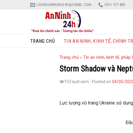
Skip
LEHUNGANNINH24H@GMAIL.COM
0911 577 889
to
content
TRANG CHỦ
TIN AN NINH, KINH TẾ, CHÍNH TR
Trang chủ
»
Tin an ninh, kinh tế, pháp l
Storm Shadow và Neptu
153 lượt xem
-
Posted on
04/05/202
Lực lượng vũ trang Ukraine sử dụng
Đầu