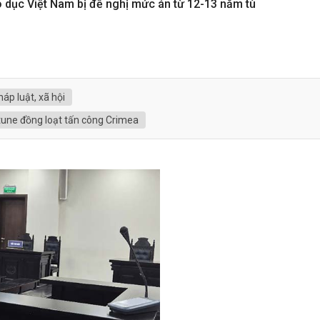
o dục Việt Nam bị đề nghị mức án từ 12-13 năm tù
háp luật, xã hội
ne đồng loạt tấn công Crimea