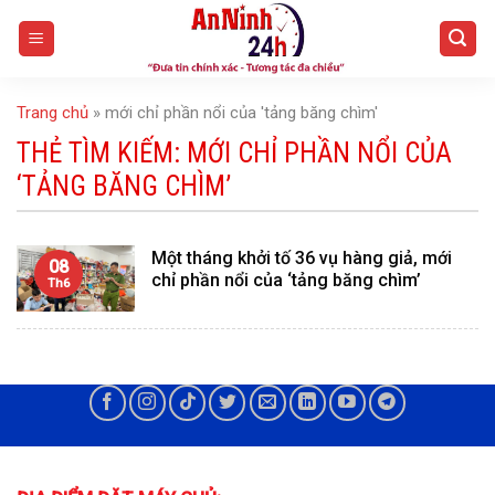
Skip
to
content
Trang chủ
»
mới chỉ phần nổi của 'tảng băng chìm'
THẺ TÌM KIẾM:
MỚI CHỈ PHẦN NỔI CỦA
‘TẢNG BĂNG CHÌM’
Một tháng khởi tố 36 vụ hàng giả, mới
08
chỉ phần nổi của ‘tảng băng chìm’
Th6