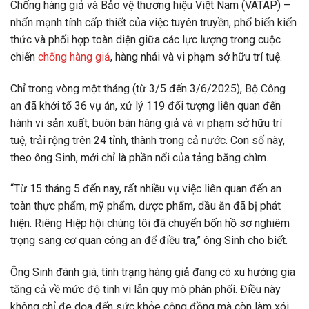
Chống hàng giả và Bảo vệ thương hiệu Việt Nam (VATAP) –
nhấn mạnh tính cấp thiết của việc tuyên truyền, phổ biến kiến
thức và phối hợp toàn diện giữa các lực lượng trong cuộc
chiến
chống hàng giả
, hàng nhái và vi phạm sở hữu trí tuệ.
Chỉ trong vòng một tháng (từ 3/5 đến 3/6/2025), Bộ Công
an đã khởi tố 36 vụ án, xử lý 119 đối tượng liên quan đến
hành vi sản xuất, buôn bán hàng giả và vi phạm sở hữu trí
tuệ, trải rộng trên 24 tỉnh, thành trong cả nước. Con số này,
theo ông Sinh, mới chỉ là phần nổi của tảng băng chìm.
“Từ 15 tháng 5 đến nay, rất nhiều vụ việc liên quan đến an
toàn thực phẩm, mỹ phẩm, dược phẩm, dầu ăn đã bị phát
hiện. Riêng Hiệp hội chúng tôi đã chuyển bốn hồ sơ nghiêm
trọng sang cơ quan công an để điều tra,” ông Sinh cho biết.
Ông Sinh đánh giá, tình trạng hàng giả đang có xu hướng gia
tăng cả về mức độ tinh vi lẫn quy mô phân phối. Điều này
không chỉ đe dọa đến sức khỏe cộng đồng mà còn làm xói