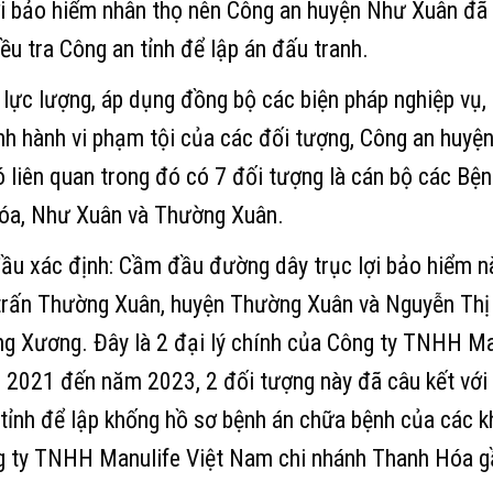
ợi bảo hiểm nhân thọ nên Công an huyện Như Xuân đã
u tra Công an tỉnh để lập án đấu tranh.
 lực lượng, áp dụng đồng bộ các biện pháp nghiệp vụ,
inh hành vi phạm tội của các đối tượng, Công an huy
ó liên quan trong đó có 7 đối tượng là cán bộ các Bệ
óa, Như Xuân và Thường Xuân.
đầu xác định: Cầm đầu đường dây trục lợi bảo hiểm n
trấn Thường Xuân, huyện Thường Xuân và Nguyễn Thị 
g Xương. Đây là 2 đại lý chính của Công ty TNHH Ma
 2021 đến năm 2023, 2 đối tượng này đã câu kết với n
tỉnh để lập khống hồ sơ bệnh án chữa bệnh của các kh
ng ty TNHH Manulife Việt Nam chi nhánh Thanh Hóa g