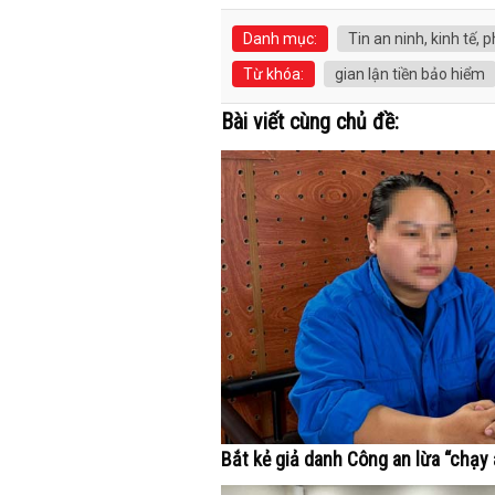
Danh mục:
Tin an ninh, kinh tế, p
Từ khóa:
gian lận tiền bảo hiểm
Bài viết cùng chủ đề:
Bắt kẻ giả danh Công an lừa “chạy 