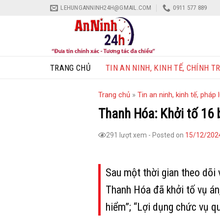
Skip
LEHUNGANNINH24H@GMAIL.COM
0911 577 889
to
content
TRANG CHỦ
TIN AN NINH, KINH TẾ, CHÍNH TR
Trang chủ
»
Tin an ninh, kinh tế, pháp l
Thanh Hóa: Khởi tố 16 b
291 lượt xem
-
Posted on
15/12/202
Sau một thời gian theo dõi
Thanh Hóa đã khởi tố vụ án,
hiểm”; “Lợi dụng chức vụ q