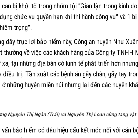
 can bị khởi tố trong nhóm tội “Gian lận trong kinh do
dụng chức vụ quyền hạn khi thi hành công vụ” và 1 bị 
hiêm trọng”.
ng dây trục lợi bảo hiểm này, Công an huyện Như Xuâ
ất thường về việc các khách hàng của Công ty TNHH 
 xa, tại những địa bàn có kinh tế phát triển hơn nhưn
iều trị. Tần xuất các bệnh án gãy chân, gãy tay tron
 ở những huyện miền núi nhưng lại đến các huyện khác
ợng Nguyễn Thị Ngân (Trái) và Nguyễn Thị Loan cùng tang vật
 vấn bảo hiểm có dâu hiệu cấu kết móc nối với cán bộ