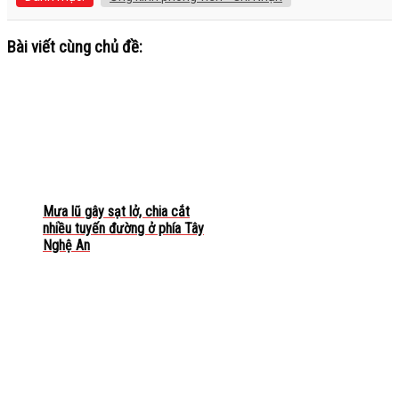
Bài viết cùng chủ đề:
Mưa lũ gây sạt lở, chia cắt
nhiều tuyến đường ở phía Tây
Nghệ An