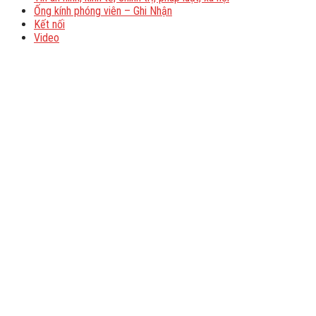
Ống kính phóng viên – Ghi Nhận
Kết nối
Video