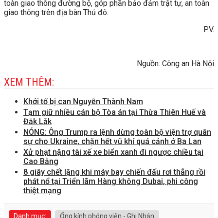
toàn giao thông đường bộ, góp phần bảo đảm trật tự, an toàn
giao thông trên địa bàn Thủ đô.
PV.
Nguồn: Công an Hà Nội
XEM THÊM:
Khởi tố bị can Nguyễn Thành Nam
Tạm giữ nhiều cán bộ Tòa án tại Thừa Thiên Huế và
Đắk Lắk
NÓNG: Ông Trump ra lệnh dừng toàn bộ viện trợ quân
sự cho Ukraine, chặn hết vũ khí quá cảnh ở Ba Lan
Xử phạt nặng tài xế xe biển xanh đi ngược chiều tại
Cao Bằng
8 giây chết lặng khi máy bay chiến đấu rơi thẳng rồi
phát nổ tại Triển lãm Hàng không Dubai, phi công
thiệt mạng
Danh mục:
Ống kính phóng viên - Ghi Nhận