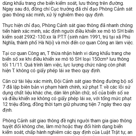
dùng khẩu trang che biển kiểm soát, lưu thông trên đường.
Ngay sau đó, đồng chí Cục trưởng đã chỉ đạo Phòng Cảnh sát
giao thông xác minh, xử lý nghiêm theo quy định.
Thực hiện chỉ đạo, Phòng Cảnh sát giao thông đã nhanh chóng
tiến hành xác minh, xác định người điều khiển xe mô tô SH biển
kiểm soát 29X2-130.xx là P.T.T (sinh năm 1991, trú tại xã Phú
Nghĩa, thành phố Hà Nội) và mời đến cơ quan Công an làm việc.
Tại cơ quan Công an, T thừa nhận hành vi dùng khẩu trang che
biển số xe khi điều khiển xe mô tô SH loại 150cm³ lưu thông
tối 11/11. Quá trình làm việc, lực lượng chức năng còn phát
hiện T. không có giấy phép lái xe theo quy định.
Căn cứ tài liệu xác minh, Đội Cảnh sát giao thông đường bộ số
7 đã lập biên bản vi phạm hành chính, xử phạt T. về các lỗi sử
dụng chất liệu khác che, dán lên phần chữ, số của biển số xe
và điều khiển xe không có giấy phép lái xe, với tổng mức phạt
12 triệu đồng, đồng thời tạm giữ phương tiện 7 ngày theo quy
định.
Phòng Cảnh sát giao thông đề nghị người tham gia giao thông
tuyệt đối không che, làm mờ hoặc thay đổi hình dạng biển
kiểm soát; chấp hành nghiêm các quy định của Luật Trật tự, an