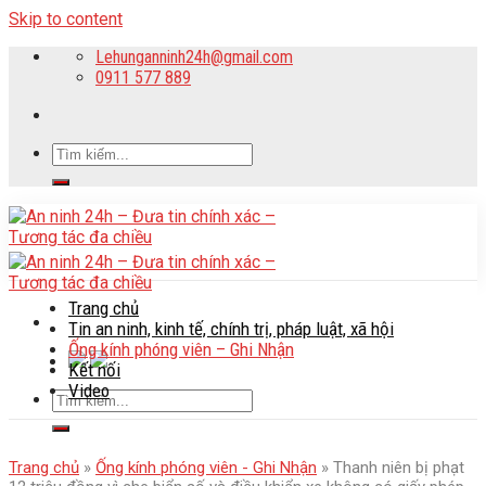
Skip to content
Lehunganninh24h@gmail.com
0911 577 889
Trang chủ
Tin an ninh, kinh tế, chính trị, pháp luật, xã hội
Ống kính phóng viên – Ghi Nhận
Kết nối
Video
Trang chủ
»
Ống kính phóng viên - Ghi Nhận
»
Thanh niên bị phạt