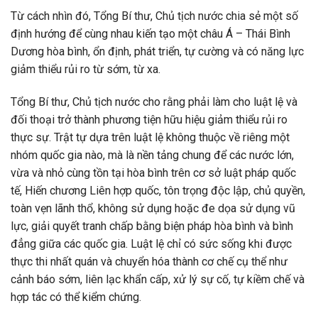
Từ cách nhìn đó, Tổng Bí thư, Chủ tịch nước chia sẻ một số
định hướng để cùng nhau kiến tạo một châu Á – Thái Bình
Dương hòa bình, ổn định, phát triển, tự cường và có năng lực
giảm thiểu rủi ro từ sớm, từ xa.
Tổng Bí thư, Chủ tịch nước cho rằng phải làm cho luật lệ và
đối thoại trở thành phương tiện hữu hiệu giảm thiểu rủi ro
thực sự. Trật tự dựa trên luật lệ không thuộc về riêng một
nhóm quốc gia nào, mà là nền tảng chung để các nước lớn,
vừa và nhỏ cùng tồn tại hòa bình trên cơ sở luật pháp quốc
tế, Hiến chương Liên hợp quốc, tôn trọng độc lập, chủ quyền,
toàn vẹn lãnh thổ, không sử dụng hoặc đe dọa sử dụng vũ
lực, giải quyết tranh chấp bằng biện pháp hòa bình và bình
đẳng giữa các quốc gia. Luật lệ chỉ có sức sống khi được
thực thi nhất quán và chuyển hóa thành cơ chế cụ thể như
cảnh báo sớm, liên lạc khẩn cấp, xử lý sự cố, tự kiềm chế và
hợp tác có thể kiểm chứng.