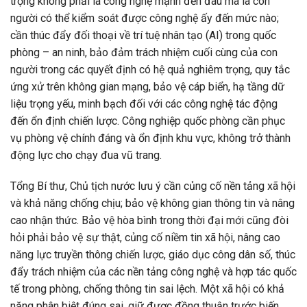
trọng không phải là công nghệ mạnh đến đâu mà là con
người có thể kiểm soát được công nghệ ấy đến mức nào;
cần thúc đẩy đối thoại về trí tuệ nhân tạo (AI) trong quốc
phòng – an ninh, bảo đảm trách nhiệm cuối cùng của con
người trong các quyết định có hệ quả nghiêm trọng, quy tắc
ứng xử trên không gian mạng, bảo vệ cáp biển, hạ tầng dữ
liệu trọng yếu, minh bạch đối với các công nghệ tác động
đến ổn định chiến lược. Công nghiệp quốc phòng cần phục
vụ phòng vệ chính đáng và ổn định khu vực, không trở thành
động lực cho chạy đua vũ trang.
Tổng Bí thư, Chủ tịch nước lưu ý cần củng cố nền tảng xã hội
và khả năng chống chịu; bảo vệ không gian thông tin và nâng
cao nhận thức. Bảo vệ hòa bình trong thời đại mới cũng đòi
hỏi phải bảo vệ sự thật, củng cố niềm tin xã hội, nâng cao
năng lực truyền thông chiến lược, giáo dục công dân số, thúc
đẩy trách nhiệm của các nền tảng công nghệ và hợp tác quốc
tế trong phòng, chống thông tin sai lệch. Một xã hội có khả
năng phân biệt đúng sai, giữ được đồng thuận trước biến