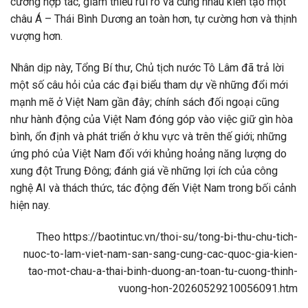
cường hợp tác, giảm thiểu rủi ro và cùng nhau kiến tạo một
châu Á – Thái Bình Dương an toàn hơn, tự cường hơn và thịnh
vượng hơn.
Nhân dịp này, Tổng Bí thư, Chủ tịch nước Tô Lâm đã trả lời
một số câu hỏi của các đại biểu tham dự về những đổi mới
mạnh mẽ ở Việt Nam gần đây; chính sách đối ngoại cũng
như hành động của Việt Nam đóng góp vào việc giữ gìn hòa
bình, ổn định và phát triển ở khu vực và trên thế giới; những
ứng phó của Việt Nam đối với khủng hoảng năng lượng do
xung đột Trung Đông; đánh giá về những lợi ích của công
nghệ AI và thách thức, tác động đến Việt Nam trong bối cảnh
hiện nay.
Theo https://baotintuc.vn/thoi-su/tong-bi-thu-chu-tich-
nuoc-to-lam-viet-nam-san-sang-cung-cac-quoc-gia-kien-
tao-mot-chau-a-thai-binh-duong-an-toan-tu-cuong-thinh-
vuong-hon-20260529210056091.htm