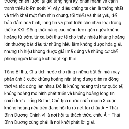
trường chiến lược lại gia tăng nghi kỵ, phân mảnh và cạnh
tranh thiếu kiểm soát. Vì vậy, điều chúng ta cần là thống nhất
và triển khai một tầm nhìn chung, tối thiểu và thiết yếu, để
bảo đảm hòa bình, lòng tin và phát triển cho nhân loại trong
thế kỷ XXI. Đồng thời, nâng cao năng lực ngăn ngừa khủng
hoảng từ sớm, từ xa; bởi thực tế cho thấy, nhiều khủng hoảng
lớn thường bắt đầu từ những hiểu lầm không được hóa giải,
những tín hiệu không được giải mã đúng và những cơ chế
phòng ngừa không kích hoạt kịp thời.
Tổng Bí thư, Chủ tịch nước cho rằng những bất ổn hiện nay
phản ánh 3 cuộc khủng hoảng nền tảng đang diễn ra đồng
thời và tác động lẫn nhau. Đó là khủng hoảng trật tự quốc tế,
khủng hoảng mô hình phát triển và khủng hoảng lòng tin
chiến lược. Tổng Bí thư, Chủ tịch nước nhấn mạnh 3 cuộc
khủng hoảng nêu trên đang hội tụ rõ nét tại châu Á – Thái
Bình Dương. Chính vì là nơi hội tụ thách thức, châu Á – Thái
Bình Dương cũng phải là nơi khởi phát lời giải.