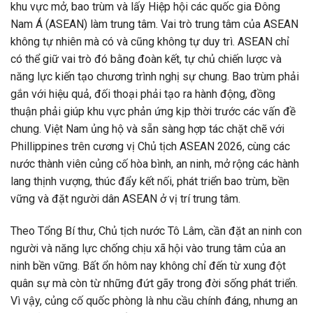
khu vực mở, bao trùm và lấy Hiệp hội các quốc gia Đông
Nam Á (ASEAN) làm trung tâm. Vai trò trung tâm của ASEAN
không tự nhiên mà có và cũng không tự duy trì. ASEAN chỉ
có thể giữ vai trò đó bằng đoàn kết, tự chủ chiến lược và
năng lực kiến tạo chương trình nghị sự chung. Bao trùm phải
gắn với hiệu quả, đối thoại phải tạo ra hành động, đồng
thuận phải giúp khu vực phản ứng kịp thời trước các vấn đề
chung. Việt Nam ủng hộ và sẵn sàng hợp tác chặt chẽ với
Phillippines trên cương vị Chủ tịch ASEAN 2026, cùng các
nước thành viên củng cố hòa bình, an ninh, mở rộng các hành
lang thịnh vượng, thúc đẩy kết nối, phát triển bao trùm, bền
vững và đặt người dân ASEAN ở vị trí trung tâm.
Theo Tổng Bí thư, Chủ tịch nước Tô Lâm, cần đặt an ninh con
người và năng lực chống chịu xã hội vào trung tâm của an
ninh bền vững. Bất ổn hôm nay không chỉ đến từ xung đột
quân sự mà còn từ những đứt gãy trong đời sống phát triển.
Vì vậy, củng cố quốc phòng là nhu cầu chính đáng, nhưng an