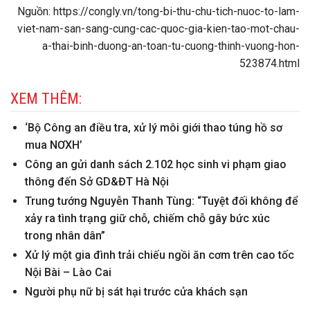
Nguồn: https://congly.vn/tong-bi-thu-chu-tich-nuoc-to-lam-
viet-nam-san-sang-cung-cac-quoc-gia-kien-tao-mot-chau-
a-thai-binh-duong-an-toan-tu-cuong-thinh-vuong-hon-
523874.html
XEM THÊM:
‘Bộ Công an điều tra, xử lý môi giới thao túng hồ sơ
mua NƠXH’
Công an gửi danh sách 2.102 học sinh vi phạm giao
thông đến Sở GD&ĐT Hà Nội
Trung tướng Nguyễn Thanh Tùng: “Tuyệt đối không để
xảy ra tình trạng giữ chỗ, chiếm chỗ gây bức xúc
trong nhân dân”
Xử lý một gia đình trải chiếu ngồi ăn cơm trên cao tốc
Nội Bài – Lào Cai
Người phụ nữ bị sát hại trước cửa khách sạn