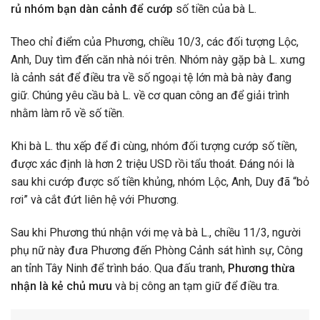
rủ nhóm bạn dàn cảnh để cướp
số tiền của bà L.
Theo chỉ điểm của Phương, chiều 10/3, các đối tượng Lộc,
Anh, Duy tìm đến căn nhà nói trên. Nhóm này gặp bà L. xưng
là cảnh sát để điều tra về số ngoại tệ lớn mà bà này đang
giữ. Chúng yêu cầu bà L. về cơ quan công an để giải trình
nhằm làm rõ về số tiền.
Khi bà L. thu xếp để đi cùng, nhóm đối tượng cướp số tiền,
được xác định là hơn 2 triệu USD rồi tẩu thoát. Đáng nói là
sau khi cướp được số tiền khủng, nhóm Lộc, Anh, Duy đã “bỏ
rơi” và cắt đứt liên hệ với Phương.
Sau khi Phương thú nhận với mẹ và bà L., chiều 11/3, người
phụ nữ này đưa Phương đến Phòng Cảnh sát hình sự, Công
an tỉnh Tây Ninh để trình báo. Qua đấu tranh,
Phương thừa
nhận là kẻ chủ mưu
và bị công an tạm giữ để điều tra.