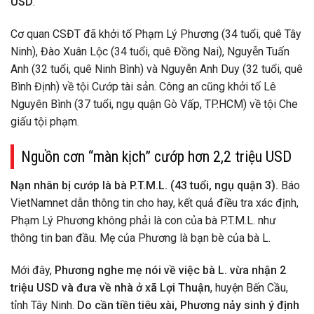
USD
.
Cơ quan CSĐT đã khởi tố Phạm Lý Phương (34 tuổi, quê Tây
Ninh), Đào Xuân Lộc (34 tuổi, quê Đồng Nai), Nguyễn Tuấn
Anh (32 tuổi, quê Ninh Bình) và Nguyễn Anh Duy (32 tuổi, quê
Bình Định) về tội Cướp tài sản. Công an cũng khởi tố Lê
Nguyên Bình (37 tuổi, ngụ quận Gò Vấp, TP.HCM) về tội Che
giấu tội phạm.
Nguồn cơn “màn kịch” cướp hơn 2,2 triệu USD
Nạn nhân bị cướp là bà P.T.M.L. (43 tuổi, ngụ quận 3).
Báo
VietNamnet dẫn thông tin cho hay, kết quả điều tra xác định,
Phạm Lý Phương không phải là con của bà P.T.M.L. như
thông tin ban đầu. Mẹ của Phương là bạn bè của bà L.
Mới đây,
Phương nghe mẹ nói về việc bà L. vừa nhận 2
triệu USD và đưa về nhà ở xã Lợi Thuận
, huyện Bến Cầu,
tỉnh Tây Ninh.
Do cần tiền tiêu xài, Phương nảy sinh ý định