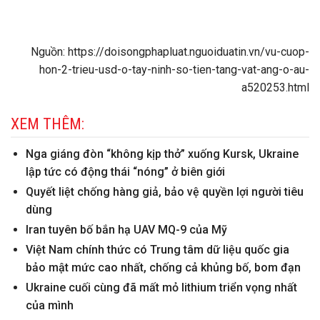
Nguồn: https://doisongphapluat.nguoiduatin.vn/vu-cuop-
hon-2-trieu-usd-o-tay-ninh-so-tien-tang-vat-ang-o-au-
a520253.html
XEM THÊM:
Nga giáng đòn “không kịp thở” xuống Kursk, Ukraine
lập tức có động thái “nóng” ở biên giới
Quyết liệt chống hàng giả, bảo vệ quyền lợi người tiêu
dùng
Iran tuyên bố bắn hạ UAV MQ-9 của Mỹ
Việt Nam chính thức có Trung tâm dữ liệu quốc gia
bảo mật mức cao nhất, chống cả khủng bố, bom đạn
Ukraine cuối cùng đã mất mỏ lithium triển vọng nhất
của mình