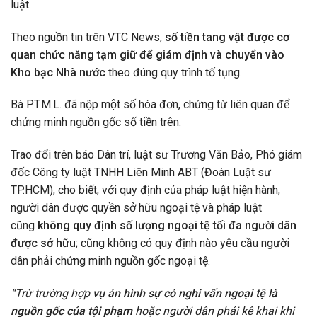
luật.
Theo nguồn tin trên VTC News,
số tiền tang vật được cơ
quan chức năng tạm giữ để giám định và chuyển vào
Kho bạc Nhà nước
theo đúng quy trình tố tụng.
Bà P.T.M.L. đã nộp một số hóa đơn, chứng từ liên quan để
chứng minh nguồn gốc số tiền trên.
Trao đổi trên báo Dân trí, luật sư Trương Văn Bảo, Phó giám
đốc Công ty luật TNHH Liên Minh ABT (Đoàn Luật sư
TP.HCM), cho biết, với quy định của pháp luật hiện hành,
người dân được quyền sở hữu ngoại tệ và pháp luật
cũng
không quy định số lượng ngoại tệ tối đa người dân
được sở hữu
; cũng không có quy định nào yêu cầu người
dân phải chứng minh nguồn gốc ngoại tệ.
“Trừ trường hợp
vụ án hình sự có nghi vấn ngoại tệ là
nguồn gốc của tội phạm
hoặc người dân phải kê khai khi