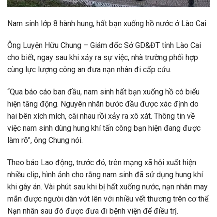
Nam sinh lớp 8 hành hung, hất bạn xuống hồ nước ở Lào Cai
Ông Luyện Hữu Chung – Giám đốc Sở GD&ĐT tỉnh Lào Cai
cho biết, ngay sau khi xảy ra sự việc, nhà trường phối hợp
cùng lực lượng công an đưa nạn nhân đi cấp cứu.
“Qua báo cáo ban đầu, nam sinh hất bạn xuống hồ có biểu
hiện tăng động. Nguyên nhân bước đầu được xác định do
hai bên xích mích, cãi nhau rồi xảy ra xô xát. Thông tin về
việc nam sinh dùng hung khí tấn công bạn hiện đang được
làm rõ”, ông Chung nói.
Theo báo Lao động, trước đó, trên mạng xã hội xuất hiện
nhiều clip, hình ảnh cho rằng nam sinh đã sử dụng hung khí
khi gây án. Vài phút sau khi bị hất xuống nước, nạn nhân may
mắn được người dân vớt lên với nhiều vết thương trên cơ thể.
Nạn nhân sau đó được đưa đi bệnh viện để điều trị.