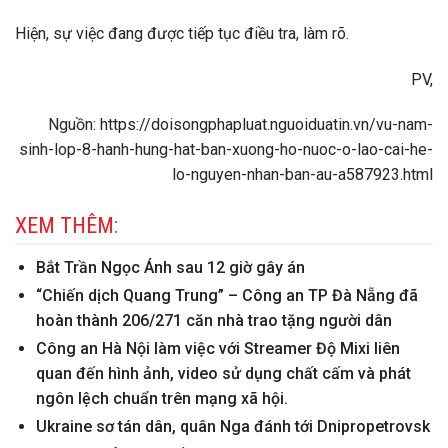
Hiện, sự việc đang được tiếp tục điều tra, làm rõ.
PV,
Nguồn: https://doisongphapluat.nguoiduatin.vn/vu-nam-
sinh-lop-8-hanh-hung-hat-ban-xuong-ho-nuoc-o-lao-cai-he-
lo-nguyen-nhan-ban-au-a587923.html
XEM THÊM:
Bắt Trần Ngọc Ánh sau 12 giờ gây án
“Chiến dịch Quang Trung” – Công an TP Đà Nẵng đã
hoàn thành 206/271 căn nhà trao tặng người dân
Công an Hà Nội làm việc với Streamer Độ Mixi liên
quan đến hình ảnh, video sử dụng chất cấm và phát
ngôn lệch chuẩn trên mạng xã hội.
Ukraine sơ tán dân, quân Nga đánh tới Dnipropetrovsk