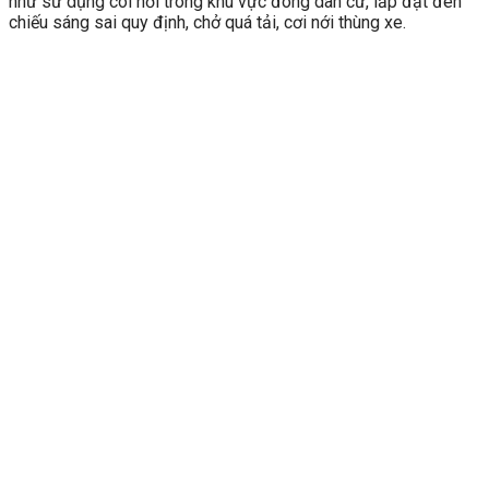
như sử dụng còi hơi trong khu vực đông dân cư, lắp đặt đèn
chiếu sáng sai quy định, chở quá tải, cơi nới thùng xe.