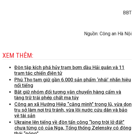
BBT
Nguồn: Công an Hà Nội
XEM THÊM:
Đòn tập kích phá hủy trạm bơm dầu Hải quân và 11
trạm tác chiến điện tử
Phú Thọ tạm giữ gần 6.000 sản phẩm ‘nhái’ nhãn hiệu
nổi tiếng
Bắt giữ nhóm đối tượng vận chuyển hàng cấm và
tàng trữ trái phép chất ma túy
Công an xã Hướng Hiệp “căng mình” trong lũ, vừa dọn
trụ sở làm nơi trú tránh, vừa lội nước cứu dân và bảo
vệ tài sản
Ukraine lên tiếng về đòn tấn công “long trời lở đất”
chưa từng có của Nga, Tổng thống Zelensky có động
thái “nóng”