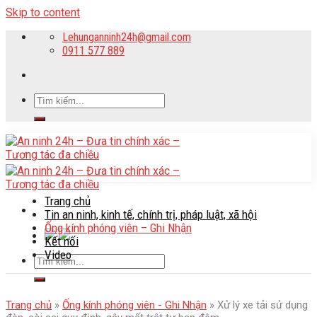
Skip to content
Lehunganninh24h@gmail.com
0911 577 889
Trang chủ
Tin an ninh, kinh tế, chính trị, pháp luật, xã hội
Ống kính phóng viên – Ghi Nhận
Kết nối
Video
Trang chủ
»
Ống kính phóng viên - Ghi Nhận
»
Xử lý xe tải sử dụng