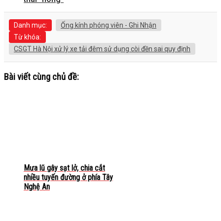
Danh mục:
Ống kính phóng viên - Ghi Nhận
Từ khóa:
CSGT Hà Nội xử lý xe tải đêm sử dụng còi đền sai quy định
Bài viết cùng chủ đề:
Mưa lũ gây sạt lở, chia cắt
nhiều tuyến đường ở phía Tây
Nghệ An