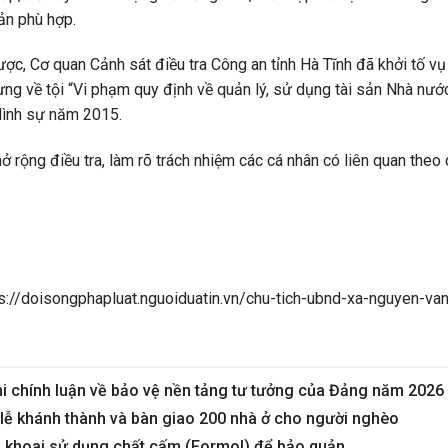
ản phù hợp.
ược, Cơ quan Cảnh sát điều tra Công an tỉnh Hà Tĩnh đã khởi tố vụ 
g về tội “Vi phạm quy định về quản lý, sử dụng tài sản Nhà nước g
 Hình sự năm 2015.
mở rộng điều tra, làm rõ trách nhiệm các cá nhân có liên quan theo 
s://doisongphapluat.nguoiduatin.vn/chu-tich-ubnd-xa-nguyen-van
hi chính luận về bảo vệ nền tảng tư tưởng của Đảng năm 2026
ễ khánh thành và bàn giao 200 nhà ở cho người nghèo
cá khoai sử dụng chất cấm (Formol) để bảo quản