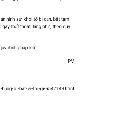
án hình sự, khởi tố bị can, bắt tạm
ây thất thoát, lãng phí”, theo quy
quy định pháp luật.
PV
-hung-bi-bat-vi-toi-gi-a542148.html