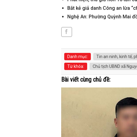
Bắt kẻ giả danh Công an lừa “c
Nghệ An: Phường Quỳnh Mai đồ
Danh mục:
Tin an ninh, kinh tế, p
Từ khóa:
Chủ tịch UBND xã Nguyễn
Bài viết cùng chủ đề: