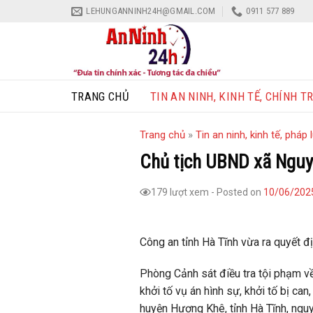
Skip
LEHUNGANNINH24H@GMAIL.COM
0911 577 889
to
content
TRANG CHỦ
TIN AN NINH, KINH TẾ, CHÍNH TR
Trang chủ
»
Tin an ninh, kinh tế, pháp l
Chủ tịch UBND xã Nguyễ
179 lượt xem
-
Posted on
10/06/202
Công an tỉnh Hà Tĩnh vừa ra quyết đ
Phòng Cảnh sát điều tra tội phạm về 
khởi tố vụ án hình sự, khởi tố bị c
huyện Hương Khê, tỉnh Hà Tĩnh, ngu