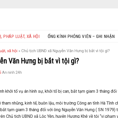
Ị, PHÁP LUẬT, XÃ HỘI
ỐNG KÍNH PHÓNG VIÊN – GHI NHẬN
uật, xã hội
»
Chủ tịch UBND xã Nguyễn Văn Hưng bị bắt vì tội gì?
n Văn Hưng bị bắt vì tội gì?
5
An ninh 24h
ịnh khởi tố vụ án hình sự, khởi tố bị can, bắt tạm giam 3 tháng đ
tham nhũng, kinh tế, buôn lậu, môi trường Công an tỉnh Hà Tĩnh ch
an, bắt tạm giam 3 tháng đối với ông Nguyễn Văn Hưng ( SN 1979) t
yên Chủ tịch UBND xã Lộc Yên, huyện Hương Khê về tội “vi phạm v