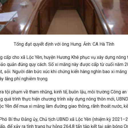
Tống đạt quyết định với ông Hưng. Ảnh: CA Hà Tĩnh
ng cấp cho xã Lộc Yên, huyện Hương Khê phục vụ xây dựng nông 
c bảo quản đúng quy cách. Số xi măng này được cấp từ cuối năm
cát, sỏi. Người dân bức xúc khi chứng kiến hàng nghìn bao xi mă
ây lãng phí nghiêm trọng.
a tội phạm về tham nhũng, kinh tế, buôn lậu, môi trường Công an 
ong quá trình thực hiện chương trình xây dựng nông thôn mới, UB
ộc Yên để mua xi măng làm đường giao thông, rãnh thoát nước, k
hó Bí thư Đảng ủy, Chủ tịch UBND xã Lộc Yên (nhiệm kỳ 2021–202
p, để xảy ra tình trạng hư hỏng 264,8 tấn tập kết tại sân bóng O