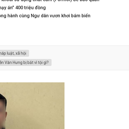
hạy án” 400 triệu đồng
ng hành cùng Ngư dân vươn khơi bám biển
háp luật, xã hội
 Văn Hưng bị bắt vì tội gì?