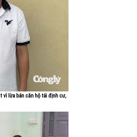
 vì lừa bán căn hộ tái định cư,