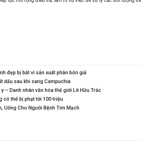
ếp tục mở rộng điều tra, làm rõ vụ việc để xử lý các đối tượng th
h đẹp bị bắt vì sản xuất phân bón giả
t dấu sau khi sang Campuchia
y – Danh nhân văn hóa thế giới Lê Hữu Trác
có thể bị phạt tới 100 triệu
Ăn, Uống Cho Người Bệnh Tim Mạch