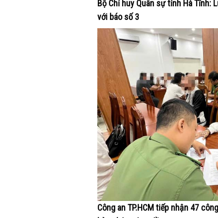
Bộ Chỉ huy Quân sự tỉnh Hà Tĩnh: 
với báo số 3
Công an TP.HCM tiếp nhận 47 công d