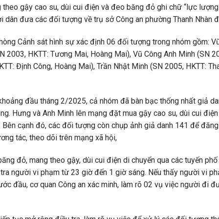
g theo gậy cao su, dùi cui điện và đeo băng đỏ ghi chữ “lực lượn
i dân đưa các đối tượng về trụ sở Công an phường Thanh Nhàn để
 Phòng Cảnh sát hình sự xác định 06 đối tượng trong nhóm gồm: 
SN 2003, HKTT: Tương Mai, Hoàng Mai), Vũ Công Anh Minh (SN 2
TT: Định Công, Hoàng Mai), Trần Nhật Minh (SN 2005, HKTT: Than
khoảng đầu tháng 2/2025, cả nhóm đã bàn bạc thống nhất giả danh
ông. Hưng và Anh Minh lên mạng đặt mua gậy cao su, dùi cui điệ
. Bên cạnh đó, các đối tượng còn chụp ảnh giả danh 141 để đăng 
ơng tác, theo dõi trên mạng xã hội,
băng đỏ, mang theo gậy, dùi cui điện di chuyển qua các tuyến ph
tra người vi phạm từ 23 giờ đến 1 giờ sáng. Nếu thấy người vi p
ước đầu, cơ quan Công an xác minh, làm rõ 02 vụ việc người đi 