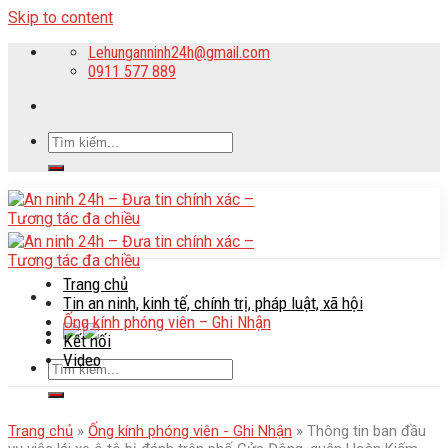
Skip to content
Lehunganninh24h@gmail.com
0911 577 889
Trang chủ
Tin an ninh, kinh tế, chính trị, pháp luật, xã hội
Ống kính phóng viên – Ghi Nhận
Kết nối
Video
Trang chủ
»
Ống kính phóng viên - Ghi Nhận
»
Thông tin ban đầu