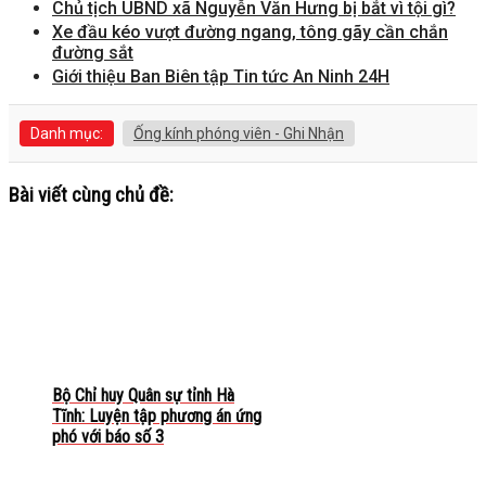
Chủ tịch UBND xã Nguyễn Văn Hưng bị bắt vì tội gì?
Xe đầu kéo vượt đường ngang, tông gãy cần chắn
đường sắt
Giới thiệu Ban Biên tập Tin tức An Ninh 24H
Danh mục:
Ống kính phóng viên - Ghi Nhận
Bài viết cùng chủ đề:
Bộ Chỉ huy Quân sự tỉnh Hà
Tĩnh: Luyện tập phương án ứng
phó với báo số 3