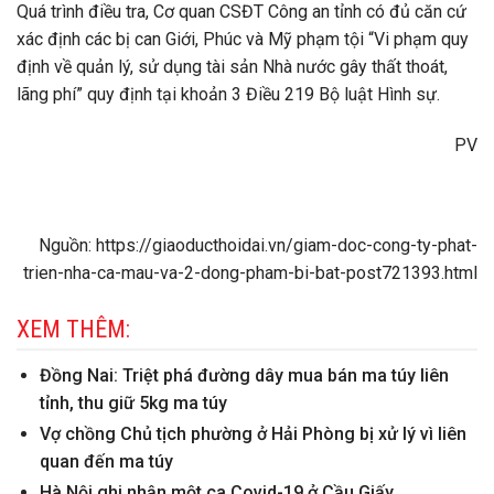
Quá trình điều tra, Cơ quan CSĐT Công an tỉnh có đủ căn cứ
xác định các bị can Giới, Phúc và Mỹ phạm tội “Vi phạm quy
định về quản lý, sử dụng tài sản Nhà nước gây thất thoát,
lãng phí” quy định tại khoản 3 Điều 219 Bộ luật Hình sự.
PV
Nguồn: https://giaoducthoidai.vn/giam-doc-cong-ty-phat-
trien-nha-ca-mau-va-2-dong-pham-bi-bat-post721393.html
XEM THÊM:
Đồng Nai: Triệt phá đường dây mua bán ma túy liên
tỉnh, thu giữ 5kg ma túy
Vợ chồng Chủ tịch phường ở Hải Phòng bị xử lý vì liên
quan đến ma túy
Hà Nội ghi nhận một ca Covid-19 ở Cầu Giấy