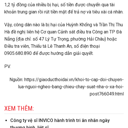
1,2 tỷ đồng của nhiều bị hại, số tiền được chuyển qua tài
khoản trung gian rồi rút tiền mặt để trả nợ và tiêu xài cá nhân.
Vậy, công dân nào là bị hại của Huỳnh Khổng và Trần Thị Thu
Hà đề nghị liên hệ Cơ quan Cảnh sát điều tra Công an TP Đà
Nẵng (địa chỉ: số 47 Lý Tự Trọng, phường Hải Châu) hoặc
Điều tra viên, Thiếu tá Lê Thanh An, số điện thoại
0905.680.890 để được hướng dẫn giải quyết.
PV.
Nguồn: https://giaoducthoidai.vn/khoi-to-cap-doi-chuyen-
lua-nguoi-ngheo-bang-chieu-chay-suat-nha-o-xa-hoi-
post766049.html
XEM THÊM:
Công ty vệ sĩ INVICO hành trình tri ân nhân ngày
thương binh, liệt sĩ