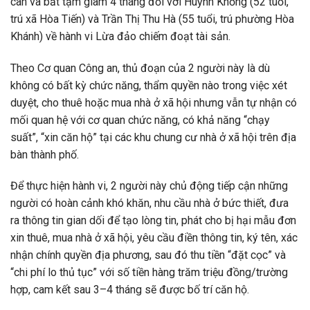
can và bắt tạm giam 4 tháng đối với Huỳnh Khổng (52 tuổi,
trú xã Hòa Tiến) và Trần Thị Thu Hà (55 tuổi, trú phường Hòa
Khánh) về hành vi Lừa đảo chiếm đoạt tài sản.
Theo Cơ quan Công an, thủ đoạn của 2 người này là dù
không có bất kỳ chức năng, thẩm quyền nào trong việc xét
duyệt, cho thuê hoặc mua nhà ở xã hội nhưng vẫn tự nhận có
mối quan hệ với cơ quan chức năng, có khả năng “chạy
suất”, “xin căn hộ” tại các khu chung cư nhà ở xã hội trên địa
bàn thành phố.
Để thực hiện hành vi, 2 người này chủ động tiếp cận những
người có hoàn cảnh khó khăn, nhu cầu nhà ở bức thiết, đưa
ra thông tin gian dối để tạo lòng tin, phát cho bị hại mẫu đơn
xin thuê, mua nhà ở xã hội, yêu cầu điền thông tin, ký tên, xác
nhận chính quyền địa phương, sau đó thu tiền “đặt cọc” và
“chi phí lo thủ tục” với số tiền hàng trăm triệu đồng/trường
hợp, cam kết sau 3–4 tháng sẽ được bố trí căn hộ.