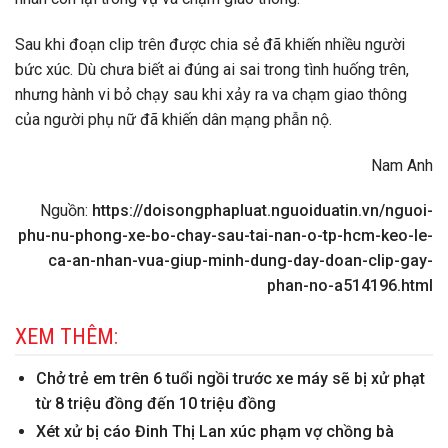
Sau khi đoạn clip trên được chia sẻ đã khiến nhiều người
bức xúc. Dù chưa biết ai đúng ai sai trong tình huống trên,
nhưng hành vi bỏ chạy sau khi xảy ra va chạm giao thông
của người phụ nữ đã khiến dân mạng phẫn nộ.
Nam Anh
Nguồn:
https://doisongphapluat.nguoiduatin.vn/nguoi-
phu-nu-phong-xe-bo-chay-sau-tai-nan-o-tp-hcm-keo-le-
ca-an-nhan-vua-giup-minh-dung-day-doan-clip-gay-
phan-no-a514196.html
XEM THÊM:
Chở trẻ em trên 6 tuổi ngồi trước xe máy sẽ bị xử phạt
từ 8 triệu đồng đến 10 triệu đồng
Xét xử bị cáo Đinh Thị Lan xúc phạm vợ chồng bà