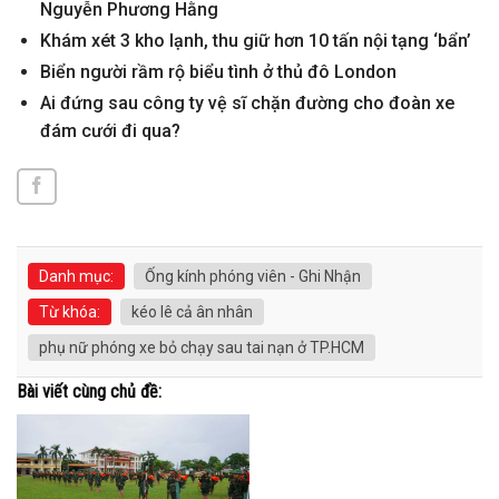
Nguyễn Phương Hằng
Khám xét 3 kho lạnh, thu giữ hơn 10 tấn nội tạng ‘bẩn’
Biển người rầm rộ biểu tình ở thủ đô London
Ai đứng sau công ty vệ sĩ chặn đường cho đoàn xe
đám cưới đi qua?
Danh mục:
Ống kính phóng viên - Ghi Nhận
Từ khóa:
kéo lê cả ân nhân
phụ nữ phóng xe bỏ chạy sau tai nạn ở TP.HCM
Bài viết cùng chủ đề: