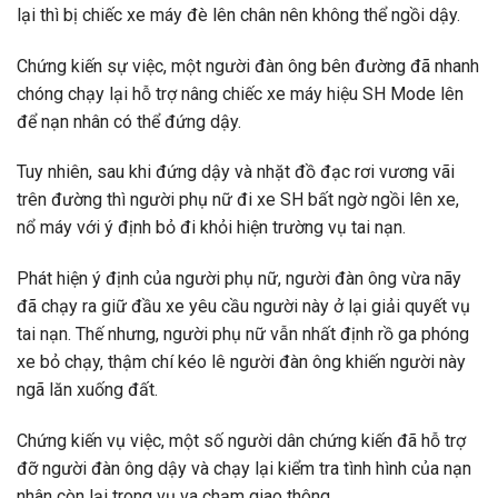
lại thì bị chiếc xe máy đè lên chân nên không thể ngồi dậy.
Chứng kiến sự việc, một người đàn ông bên đường đã nhanh
chóng chạy lại hỗ trợ nâng chiếc xe máy hiệu SH Mode lên
để nạn nhân có thể đứng dậy.
Tuy nhiên, sau khi đứng dậy và nhặt đồ đạc rơi vương vãi
trên đường thì người phụ nữ đi xe SH bất ngờ ngồi lên xe,
nổ máy với ý định bỏ đi khỏi hiện trường vụ tai nạn.
Phát hiện ý định của người phụ nữ, người đàn ông vừa nãy
đã chạy ra giữ đầu xe yêu cầu người này ở lại giải quyết vụ
tai nạn. Thế nhưng, người phụ nữ vẫn nhất định rồ ga phóng
xe bỏ chạy, thậm chí kéo lê người đàn ông khiến người này
ngã lăn xuống đất.
Chứng kiến vụ việc, một số người dân chứng kiến đã hỗ trợ
đỡ người đàn ông dậy và chạy lại kiểm tra tình hình của nạn
nhân còn lại trong vụ va chạm giao thông.