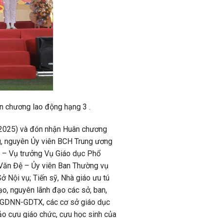
n chương lao động hạng 3 .
–2025) và đón nhận Huân chương
g, nguyên Ủy viên BCH Trung ương
i – Vụ trưởng Vụ Giáo dục Phổ
 Văn Đệ – Ủy viên Ban Thường vụ
 Nội vụ; Tiến sỹ, Nhà giáo ưu tú
o, nguyên lãnh đạo các sở, ban,
 TTGDNN-GDTX, các cơ sở giáo dục
đảo cựu giáo chức, cựu học sinh của