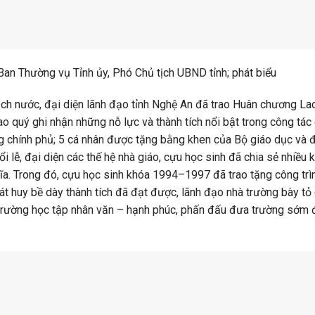
an Thường vụ Tỉnh ủy, Phó Chủ tịch UBND tỉnh; phát biểu
tịch nước, đại diện lãnh đạo tỉnh Nghệ An đã trao Huân chương L
quý ghi nhận những nỗ lực và thành tích nổi bật trong công tác 
 chính phủ; 5 cá nhân được tặng bằng khen của Bộ giáo dục và đ
i lễ, đại diện các thế hệ nhà giáo, cựu học sinh đã chia sẻ nhiều
ĩa. Trong đó, cựu học sinh khóa 1994–1997 đã trao tặng công trình
át huy bề dày thành tích đã đạt được, lãnh đạo nhà trường bày tỏ
trường học tập nhân văn – hạnh phúc, phấn đấu đưa trường sớm 