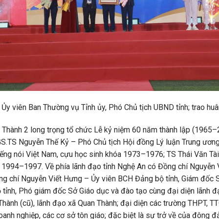
Ủy viên Ban Thường vụ Tỉnh ủy, Phó Chủ tịch UBND tỉnh; trao huâ
Thành 2 long trọng tổ chức Lễ kỷ niệm 60 năm thành lập (1965
GS.TS Nguyễn Thế Kỷ – Phó Chủ tịch Hội đồng Lý luận Trung ươn
ếng nói Việt Nam, cựu học sinh khóa 1973–1976; TS Thái Văn Tà
 1994–1997. Về phía lãnh đạo tỉnh Nghệ An có Đồng chí Nguyễn
ng chí Nguyễn Viết Hưng – Ủy viên BCH Đảng bộ tỉnh, Giám đốc Sở
nh, Phó giám đốc Sở Giáo dục và đào tạo cùng đại diện lãnh đạ
 Thành (cũ), lãnh đạo xã Quan Thành; đại diện các trường THPT,
doanh nghiệp, các cơ sở tôn giáo; đặc biệt là sự trở về của đông 