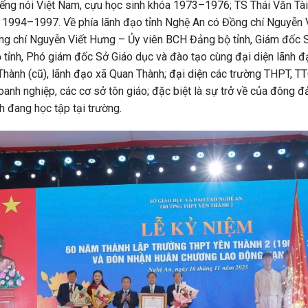
ếng nói Việt Nam, cựu học sinh khóa 1973–1976; TS Thái Văn Tà
 1994–1997. Về phía lãnh đạo tỉnh Nghệ An có Đồng chí Nguyễn
ng chí Nguyễn Viết Hưng – Ủy viên BCH Đảng bộ tỉnh, Giám đốc Sở
nh, Phó giám đốc Sở Giáo dục và đào tạo cùng đại diện lãnh đạ
 Thành (cũ), lãnh đạo xã Quan Thành; đại diện các trường THPT,
doanh nghiệp, các cơ sở tôn giáo; đặc biệt là sự trở về của đông 
 đang học tập tại trường.