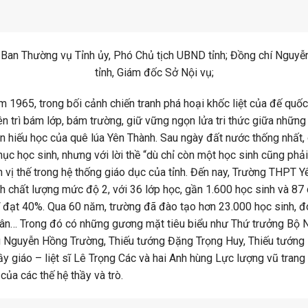
Ban Thường vụ Tỉnh ủy, Phó Chủ tịch UBND tỉnh; Đồng chí Nguy
tỉnh, Giám đốc Sở Nội vụ;
 1965, trong bối cảnh chiến tranh phá hoại khốc liệt của đế quố
ên trì bám lớp, bám trường, giữ vững ngọn lửa tri thức giữa những
hần hiếu học của quê lúa Yên Thành. Sau ngày đất nước thống nhất, 
hục học sinh, nhưng với lời thề “dù chỉ còn một học sinh cũng phả
 vị thế trong hệ thống giáo dục của tỉnh. Đến nay, Trường THPT Yê
h chất lượng mức độ 2, với 36 lớp học, gần 1.600 học sinh và 87 c
 sĩ đạt 40%. Qua 60 năm, trường đã đào tạo hơn 23.000 học sinh, 
h nhân… Trong đó có những gương mặt tiêu biểu như Thứ trưởng Bộ
 Nguyễn Hồng Trường, Thiếu tướng Đặng Trọng Huy, Thiếu tướng
thầy giáo – liệt sĩ Lê Trọng Các và hai Anh hùng Lực lượng vũ tr
của các thế hệ thầy và trò.