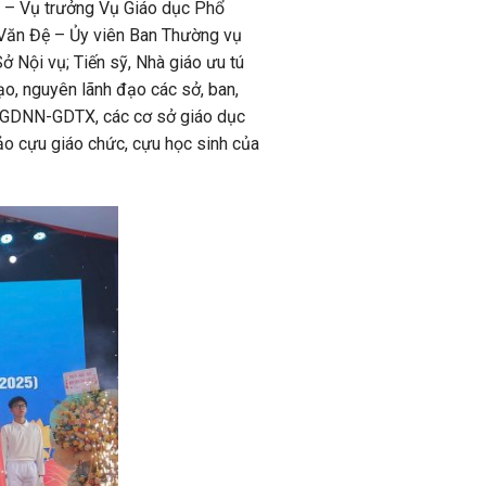
i – Vụ trưởng Vụ Giáo dục Phổ
 Văn Đệ – Ủy viên Ban Thường vụ
 Nội vụ; Tiến sỹ, Nhà giáo ưu tú
o, nguyên lãnh đạo các sở, ban,
 TTGDNN-GDTX, các cơ sở giáo dục
đảo cựu giáo chức, cựu học sinh của