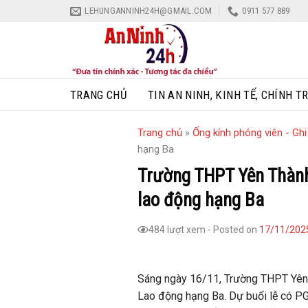
Skip
LEHUNGANNINH24H@GMAIL.COM
0911 577 889
to
content
TRANG CHỦ
TIN AN NINH, KINH TẾ, CHÍNH TR
Trang chủ
»
Ống kính phóng viên - Gh
hạng Ba
Trường THPT Yên Thành
lao động hạng Ba
484 lượt xem
-
Posted on
17/11/202
Sáng ngày 16/11, Trường THPT Yên 
Lao động hạng Ba. Dự buổi lễ có P