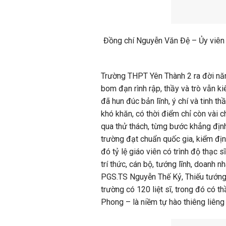
Đồng chí Nguyễn Văn Đệ – Ủy viên 
Trường THPT Yên Thành 2 ra đời năm
bom đạn rình rập, thầy và trò vẫn ki
đã hun đúc bản lĩnh, ý chí và tinh t
khó khăn, có thời điểm chỉ còn vài c
qua thử thách, từng bước khẳng định
trường đạt chuẩn quốc gia, kiểm địn
đó tỷ lệ giáo viên có trình độ thạc
trí thức, cán bộ, tướng lĩnh, doan
PGS.TS Nguyễn Thế Kỷ, Thiếu tướng
trường có 120 liệt sĩ, trong đó có 
Phong – là niềm tự hào thiêng liêng 